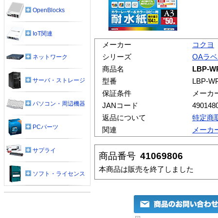
OpenBlocks
IoT関連
メーカー
コクヨ
シリーズ
OAラ
ネットワーク
商品名
LBP-W
サーバ・ストレージ
型番
LBP-W
保証条件
メーカ
パソコン・周辺機器
JANコード
490148
返品について
特定商
PCパーツ
関連
メーカ
サプライ
商品番号
41069806
本商品は販売を終了しました
ソフト・ライセンス