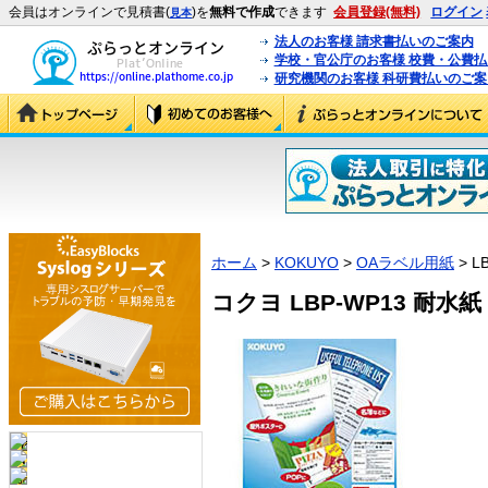
会員はオンラインで見積書(
)を
無料で作成
できます
会員登録(無料)
ログイン
見本
法人のお客様 請求書払いのご案内
学校・官公庁のお客様 校費・公費
研究機関のお客様 科研費払いのご案
ホーム
>
KOKUYO
>
OAラベル用紙
> L
コクヨ LBP-WP13 耐水紙 (