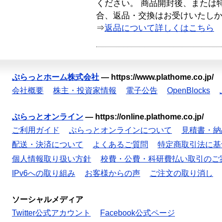
ください。 商品開封後、または
合、返品・交換はお受けいたし
⇒
返品について詳しくはこちら
ぷらっとホーム株式会社
—
https://www.plathome.co.jp/
会社概要
株主・投資家情報
電子公告
OpenBlocks
ぷらっとオンライン
—
https://online.plathome.co.jp/
ご利用ガイド
ぷらっとオンラインについて
見積書・納
配送・決済について
よくあるご質問
特定商取引法に基
個人情報取り扱い方針
校費・公費・科研費払い取引のご
IPv6への取り組み
お客様からの声
ご注文の取り消し
ソーシャルメディア
Twitter公式アカウント
Facebook公式ページ