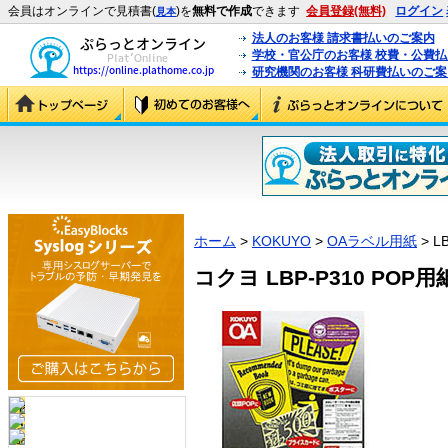
会員はオンラインで見積書(
)を
無料で作成
できます
会員登録(無料)
ログイン
見本
法人のお客様 請求書払いのご案内
学校・官公庁のお客様 校費・公費
研究機関のお客様 科研費払いのご案
ホーム
>
KOKUYO
>
OAラベル用紙
> L
コクヨ LBP-P310 POP用紙 