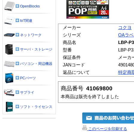
OpenBlocks
IoT関連
メーカー
コクヨ
シリーズ
OAラ
ネットワーク
商品名
LBP-P
サーバ・ストレージ
型番
LBP-P3
保証条件
メーカ
パソコン・周辺機器
JANコード
490148
返品について
特定商
PCパーツ
商品番号
41069800
サプライ
本商品は販売を終了しました
ソフト・ライセンス
このページを印刷する