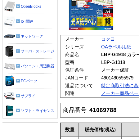
OpenBlocks
IoT関連
ネットワーク
メーカー
コクヨ
シリーズ
OAラベル用紙
サーバ・ストレージ
商品名
LBP-G1918 
型番
LBP-G1918
パソコン・周辺機器
保証条件
メーカー保証
JANコード
4901480595979
PCパーツ
返品について
特定商取引法に基
関連
メーカー商品ペー
サプライ
商品番号
41069788
ソフト・ライセンス
数量
販売価格
(税込)