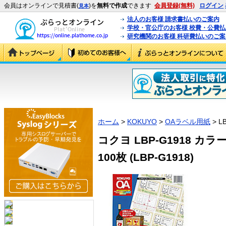
会員はオンラインで見積書(
)を
無料で作成
できます
会員登録(無料)
ログイン
見本
法人のお客様 請求書払いのご案内
学校・官公庁のお客様 校費・公費
研究機関のお客様 科研費払いのご案
ホーム
>
KOKUYO
>
OAラベル用紙
> L
コクヨ LBP-G1918 
100枚 (LBP-G1918)