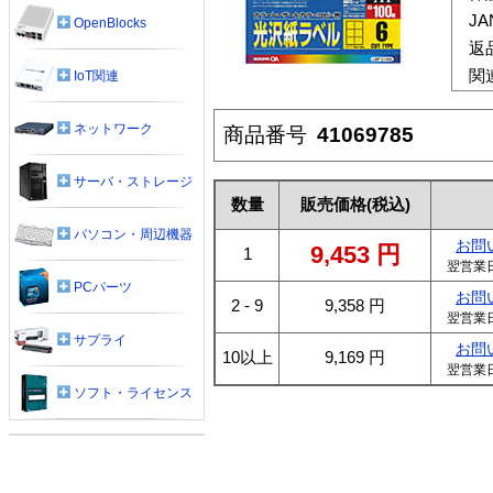
J
OpenBlocks
返
関
IoT関連
ネットワーク
商品番号
41069785
サーバ・ストレージ
数量
販売価格
(税込)
パソコン・周辺機器
お問
9,453
円
1
翌営業
PCパーツ
お問
2 - 9
9,358
円
翌営業
サプライ
お問
10以上
9,169
円
翌営業
ソフト・ライセンス