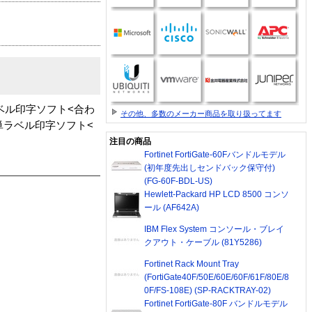
ラベル印字ソフト<合わ
その他、多数のメーカー商品を取り扱ってます
単ラベル印字ソフト<
注目の商品
Fortinet FortiGate-60Fバンドルモデル
(初年度先出しセンドバック保守付)
(FG-60F-BDL-US)
Hewlett-Packard HP LCD 8500 コンソ
ール (AF642A)
IBM Flex System コンソール・ブレイ
クアウト・ケーブル (81Y5286)
Fortinet Rack Mount Tray
(FortiGate40F/50E/60E/60F/61F/80E/8
0F/FS-108E) (SP-RACKTRAY-02)
Fortinet FortiGate-80F バンドルモデル