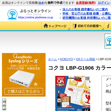
会員はオンラインで見積書(
)を
無料で作成
できます
会員登録(無料)
ログイン
見本
法人のお客様 請求書払いのご案内
学校・官公庁のお客様 校費・公費
研究機関のお客様 科研費払いのご案
ホーム
>
KOKUYO
>
OAラベル用紙
> LBP-G19
コクヨ LBP-G1906 カラ
メ
シ
商
型
保