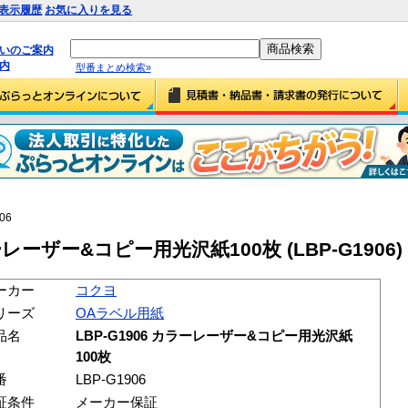
表示履歴
お気に入りを見る
払いのご案内
内
型番まとめ検索»
06
ーレーザー&コピー用光沢紙100枚 (LBP-G1906)
ーカー
コクヨ
リーズ
OAラベル用紙
品名
LBP-G1906 カラーレーザー&コピー用光沢紙
100枚
番
LBP-G1906
証条件
メーカー保証