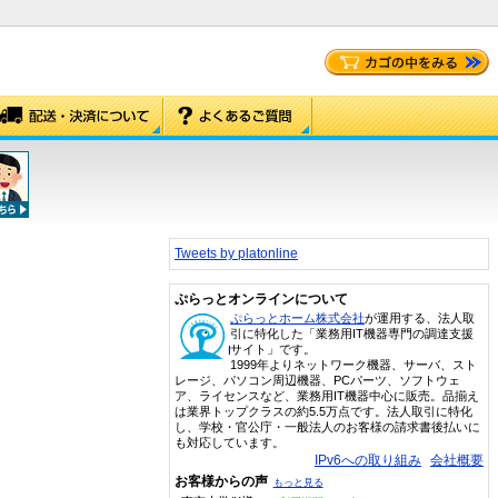
Tweets by platonline
ぷらっとオンラインについて
ぷらっとホーム株式会社
が運用する、法人取
引に特化した「業務用IT機器専門の調達支援
サイト」です。
1999年よりネットワーク機器、サーバ、スト
レージ、パソコン周辺機器、PCパーツ、ソフトウェ
ア、ライセンスなど、業務用IT機器中心に販売。品揃え
は業界トップクラスの約5.5万点です。法人取引に特化
し、学校・官公庁・一般法人のお客様の請求書後払いに
も対応しています。
IPv6への取り組み
会社概要
お客様からの声
もっと見る