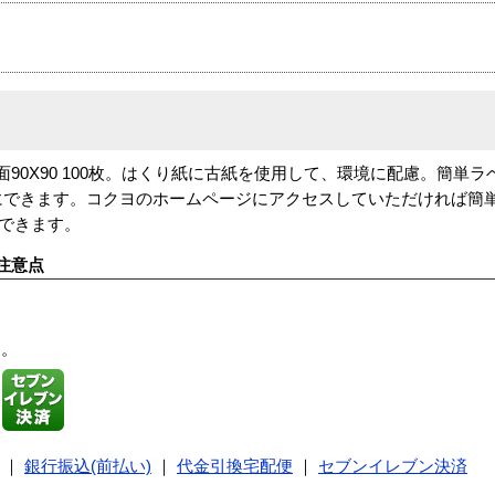
 6面90X90 100枚。はくり紙に古紙を使用して、環境に配慮。簡単
にできます。コクヨのホームページにアクセスしていただければ簡
ドできます。
注意点
す。
｜
銀行振込(前払い)
｜
代金引換宅配便
｜
セブンイレブン決済