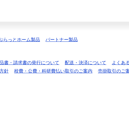
ぷらっとホーム製品
パートナー製品
品書・請求書の発行について
配送・決済について
よくあ
方針
校費・公費・科研費払い取引のご案内
売掛取引のご