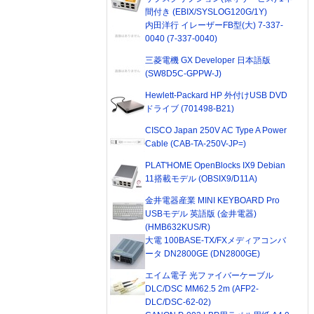
間付き (EBIX/SYSLOG120G/1Y)
内田洋行 イレーザーFB型(大) 7-337-
0040 (7-337-0040)
三菱電機 GX Developer 日本語版
(SW8D5C-GPPW-J)
Hewlett-Packard HP 外付けUSB DVD
ドライブ (701498-B21)
CISCO Japan 250V AC Type A Power
Cable (CAB-TA-250V-JP=)
PLAT'HOME OpenBlocks IX9 Debian
11搭載モデル (OBSIX9/D11A)
金井電器産業 MINI KEYBOARD Pro
USBモデル 英語版 (金井電器)
(HMB632KUS/R)
大電 100BASE-TX/FXメディアコンバ
ータ DN2800GE (DN2800GE)
エイム電子 光ファイバーケーブル
DLC/DSC MM62.5 2m (AFP2-
DLC/DSC-62-02)