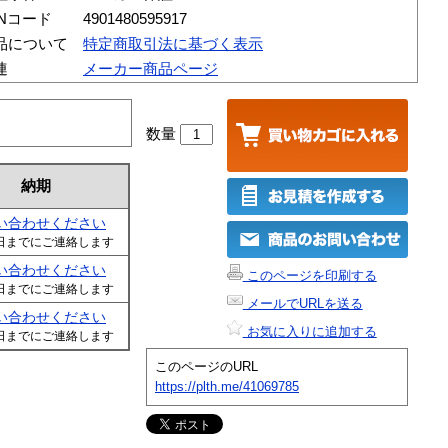
ANコード
4901480595917
品について
特定商取引法に基づく表示
連
メーカー商品ページ
数量
納期
い合わせください
日までにご連絡します
い合わせください
このページを印刷する
日までにご連絡します
メールでURLを送る
い合わせください
お気に入りに追加する
日までにご連絡します
このページのURL
https://plth.me/41069785