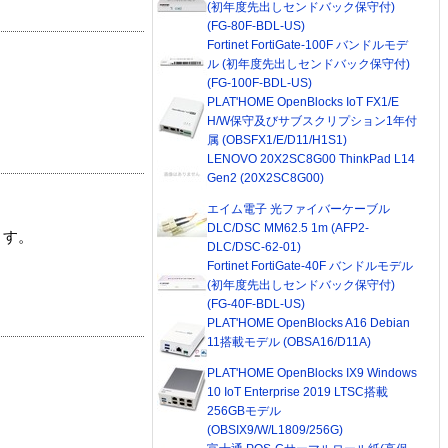
(初年度先出しセンドバック保守付)
(FG-80F-BDL-US)
Fortinet FortiGate-100F バンドルモデ
ル (初年度先出しセンドバック保守付)
(FG-100F-BDL-US)
PLAT'HOME OpenBlocks IoT FX1/E
H/W保守及びサブスクリプション1年付
属 (OBSFX1/E/D11/H1S1)
LENOVO 20X2SC8G00 ThinkPad L14
Gen2 (20X2SC8G00)
エイム電子 光ファイバーケーブル
DLC/DSC MM62.5 1m (AFP2-
ます。
DLC/DSC-62-01)
Fortinet FortiGate-40F バンドルモデル
(初年度先出しセンドバック保守付)
(FG-40F-BDL-US)
PLAT'HOME OpenBlocks A16 Debian
11搭載モデル (OBSA16/D11A)
PLAT'HOME OpenBlocks IX9 Windows
10 IoT Enterprise 2019 LTSC搭載
256GBモデル
(OBSIX9/W/L1809/256G)