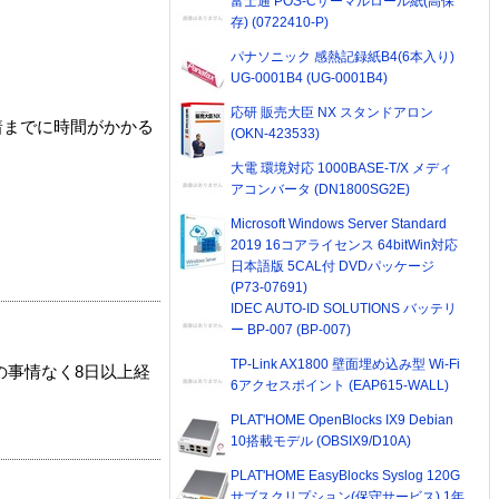
富士通 POS-Cサーマルロール紙(高保
存) (0722410-P)
パナソニック 感熱記録紙B4(6本入り)
UG-0001B4 (UG-0001B4)
応研 販売大臣 NX スタンドアロン
着までに時間がかかる
(OKN-423533)
大電 環境対応 1000BASE-T/X メディ
アコンバータ (DN1800SG2E)
Microsoft Windows Server Standard
2019 16コアライセンス 64bitWin対応
日本語版 5CAL付 DVDパッケージ
(P73-07691)
IDEC AUTO-ID SOLUTIONS バッテリ
ー BP-007 (BP-007)
TP-Link AX1800 壁面埋め込み型 Wi-Fi
の事情なく8日以上経
6アクセスポイント (EAP615-WALL)
PLAT'HOME OpenBlocks IX9 Debian
10搭載モデル (OBSIX9/D10A)
PLAT'HOME EasyBlocks Syslog 120G
サブスクリプション(保守サービス) 1年