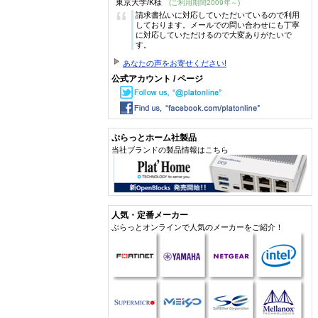
東京大学/K様
(ご利用期間2009年～)
“
請求書払いに対応していただいているので利用
しております。メールでの問い合わせにも丁寧
に対応していただけるので大変ありがたいで
す。
あなたの声をお寄せください!
公式アカウント / ページ
ぷらっとホーム社製品
当社ブランドの製品情報はこちら
人気・定番メーカー
ぷらっとオンラインで人気のメーカーをご紹介！