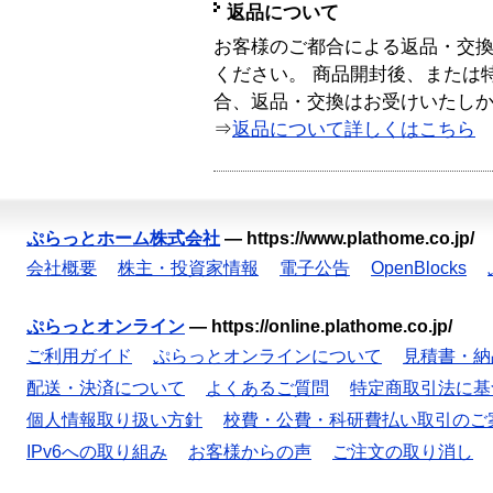
返品について
お客様のご都合による返品・交
ください。 商品開封後、または
合、返品・交換はお受けいたし
⇒
返品について詳しくはこちら
ぷらっとホーム株式会社
—
https://www.plathome.co.jp/
会社概要
株主・投資家情報
電子公告
OpenBlocks
ぷらっとオンライン
—
https://online.plathome.co.jp/
ご利用ガイド
ぷらっとオンラインについて
見積書・納
配送・決済について
よくあるご質問
特定商取引法に基
個人情報取り扱い方針
校費・公費・科研費払い取引のご
IPv6への取り組み
お客様からの声
ご注文の取り消し