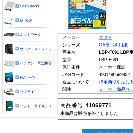
OpenBlocks
IoT関連
ネットワーク
メーカー
コクヨ
シリーズ
OAラベル用紙
サーバ・ストレージ
商品名
LBP-F691 L
型番
LBP-F691
パソコン・周辺機器
保証条件
メーカー保証
JANコード
4901480589992
PCパーツ
返品について
特定商取引法に
関連
メーカー商品ペ
サプライ
商品番号
41069771
ソフト・ライセンス
本商品は販売を終了しました