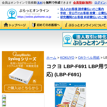
会員はオンラインで見積書(
)を
無料で作成
できます
会員登録(無料)
ログイン
見本
法人のお客様 請求書払いのご案内
学校・官公庁のお客様 校費・公費
研究機関のお客様 科研費払いのご案
ホーム
>
KOKUYO
>
OAラベル用紙
> L
コクヨ LBP-F691 LB
応) (LBP-F691)