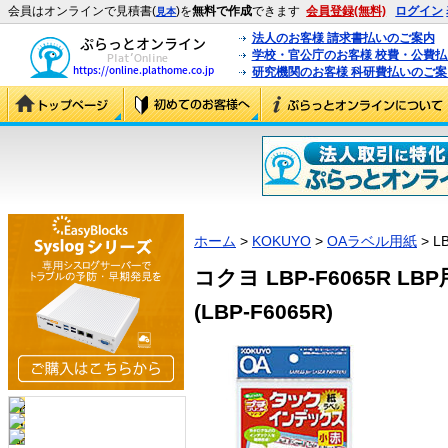
会員はオンラインで見積書(
)を
無料で作成
できます
会員登録(無料)
ログイン
見本
法人のお客様 請求書払いのご案内
学校・官公庁のお客様 校費・公費
研究機関のお客様 科研費払いのご案
ホーム
>
KOKUYO
>
OAラベル用紙
> L
コクヨ LBP-F6065R 
(LBP-F6065R)