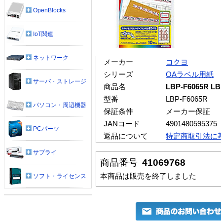
OpenBlocks
IoT関連
ネットワーク
メーカー
コクヨ
シリーズ
OAラベル用紙
サーバ・ストレージ
商品名
LBP-F6065R
型番
LBP-F6065R
パソコン・周辺機器
保証条件
メーカー保証
JANコード
4901480595375
PCパーツ
返品について
特定商取引法に
サプライ
商品番号
41069768
本商品は販売を終了しました
ソフト・ライセンス