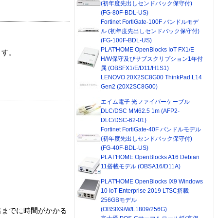
(初年度先出しセンドバック保守付)
(FG-80F-BDL-US)
Fortinet FortiGate-100F バンドルモデ
ル (初年度先出しセンドバック保守付)
(FG-100F-BDL-US)
PLAT'HOME OpenBlocks IoT FX1/E
ます。
H/W保守及びサブスクリプション1年付
属 (OBSFX1/E/D11/H1S1)
LENOVO 20X2SC8G00 ThinkPad L14
Gen2 (20X2SC8G00)
エイム電子 光ファイバーケーブル
DLC/DSC MM62.5 1m (AFP2-
DLC/DSC-62-01)
Fortinet FortiGate-40F バンドルモデル
(初年度先出しセンドバック保守付)
(FG-40F-BDL-US)
PLAT'HOME OpenBlocks A16 Debian
11搭載モデル (OBSA16/D11A)
PLAT'HOME OpenBlocks IX9 Windows
10 IoT Enterprise 2019 LTSC搭載
256GBモデル
(OBSIX9/W/L1809/256G)
着までに時間がかかる