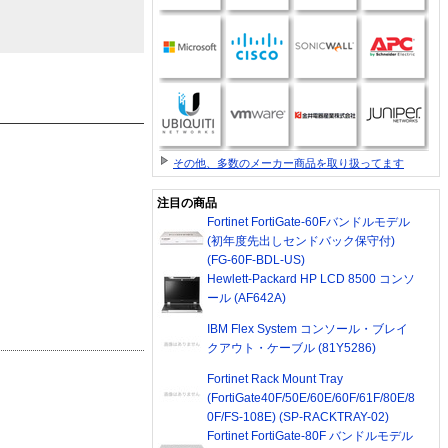
その他、多数のメーカー商品を取り扱ってます
注目の商品
Fortinet FortiGate-60Fバンドルモデル
(初年度先出しセンドバック保守付)
(FG-60F-BDL-US)
Hewlett-Packard HP LCD 8500 コンソ
ール (AF642A)
IBM Flex System コンソール・ブレイ
クアウト・ケーブル (81Y5286)
Fortinet Rack Mount Tray
(FortiGate40F/50E/60E/60F/61F/80E/8
0F/FS-108E) (SP-RACKTRAY-02)
Fortinet FortiGate-80F バンドルモデル