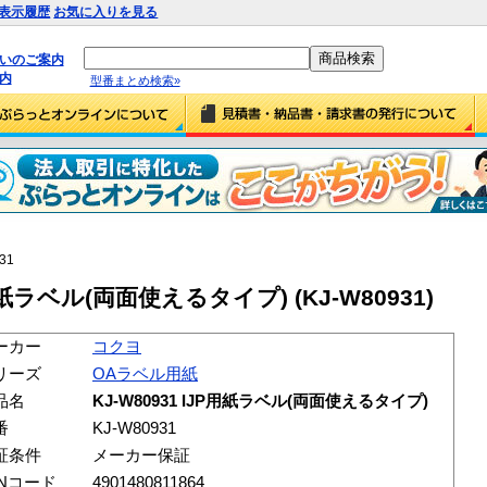
表示履歴
お気に入りを見る
払いのご案内
内
型番まとめ検索»
31
用紙ラベル(両面使えるタイプ) (KJ-W80931)
ーカー
コクヨ
リーズ
OAラベル用紙
品名
KJ-W80931 IJP用紙ラベル(両面使えるタイプ)
番
KJ-W80931
証条件
メーカー保証
ANコード
4901480811864