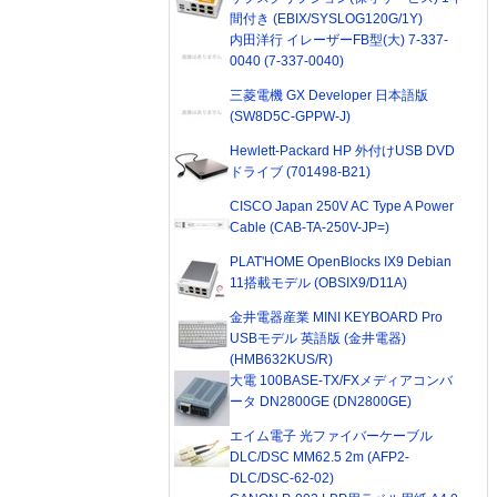
間付き (EBIX/SYSLOG120G/1Y)
内田洋行 イレーザーFB型(大) 7-337-
0040 (7-337-0040)
三菱電機 GX Developer 日本語版
(SW8D5C-GPPW-J)
Hewlett-Packard HP 外付けUSB DVD
ドライブ (701498-B21)
CISCO Japan 250V AC Type A Power
Cable (CAB-TA-250V-JP=)
PLAT'HOME OpenBlocks IX9 Debian
11搭載モデル (OBSIX9/D11A)
金井電器産業 MINI KEYBOARD Pro
USBモデル 英語版 (金井電器)
(HMB632KUS/R)
大電 100BASE-TX/FXメディアコンバ
ータ DN2800GE (DN2800GE)
エイム電子 光ファイバーケーブル
DLC/DSC MM62.5 2m (AFP2-
DLC/DSC-62-02)