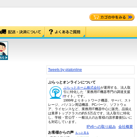
Tweets by platonline
ぷらっとオンラインについて
ぷらっとホーム株式会社
が運用する、法人取
引に特化した「業務用IT機器専門の調達支援
サイト」です。
1999年よりネットワーク機器、サーバ、スト
レージ、パソコン周辺機器、PCパーツ、ソフトウェ
ア、ライセンスなど、業務用IT機器中心に販売。品揃え
は業界トップクラスの約5.5万点です。法人取引に特化
し、学校・官公庁・一般法人のお客様の請求書後払いに
も対応しています。
IPv6への取り組み
会社概要
お客様からの声
もっと見る