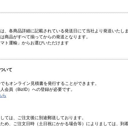
ては、各商品詳細に記載されている発送日にて当社より発送いたし
送は商品がすべて揃ってからの発送となります。
ヤマト運輸」からお選びいただけます
ついて
つでもオンライン見積書を発行することができます。
会員（BizID）への登録が必要です。
ちら
ましては、ご注文後に別途郵送しております。
のため、ご注文日時（土日祝にかかる場合等）によりましては、到