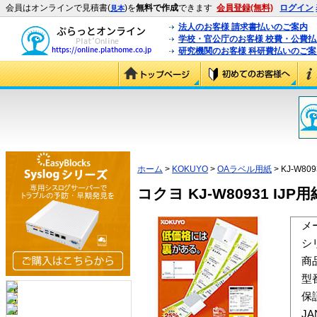
会員はオンラインで見積書(
)を
無料で作成
できます
会員登録(無料)
ログイン
見本
法人のお客様 請求書払いのご案内
学校・官公庁のお客様 校費・公費
研究機関のお客様 科研費払いのご案
ホーム
>
KOKUYO
>
OAラベル用紙
> KJ-W809
コクヨ KJ-W80931 IJP
メ
シ
商
型
保
J