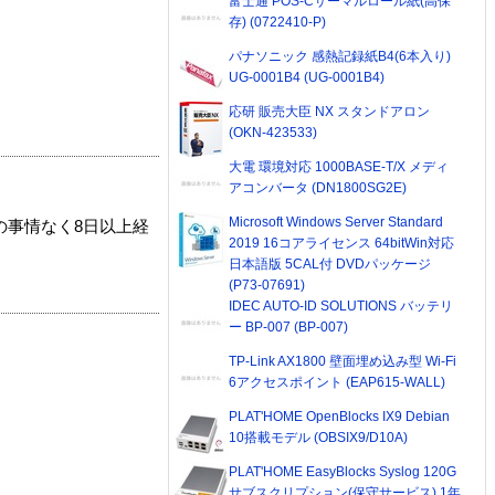
富士通 POS-Cサーマルロール紙(高保
存) (0722410-P)
パナソニック 感熱記録紙B4(6本入り)
UG-0001B4 (UG-0001B4)
応研 販売大臣 NX スタンドアロン
(OKN-423533)
大電 環境対応 1000BASE-T/X メディ
アコンバータ (DN1800SG2E)
Microsoft Windows Server Standard
の事情なく8日以上経
2019 16コアライセンス 64bitWin対応
日本語版 5CAL付 DVDパッケージ
(P73-07691)
IDEC AUTO-ID SOLUTIONS バッテリ
ー BP-007 (BP-007)
TP-Link AX1800 壁面埋め込み型 Wi-Fi
6アクセスポイント (EAP615-WALL)
PLAT'HOME OpenBlocks IX9 Debian
10搭載モデル (OBSIX9/D10A)
PLAT'HOME EasyBlocks Syslog 120G
サブスクリプション(保守サービス) 1年