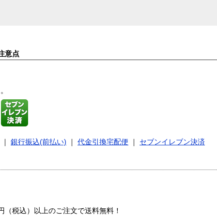
注意点
す。
｜
銀行振込(前払い)
｜
代金引換宅配便
｜
セブンイレブン決済
00円（税込）以上のご注文で送料無料！