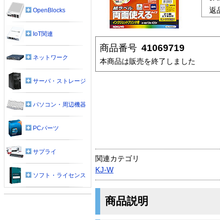
返
OpenBlocks
IoT関連
商品番号
41069719
ネットワーク
本商品は販売を終了しました
サーバ・ストレージ
パソコン・周辺機器
PCパーツ
サプライ
関連カテゴリ
KJ-W
ソフト・ライセンス
商品説明