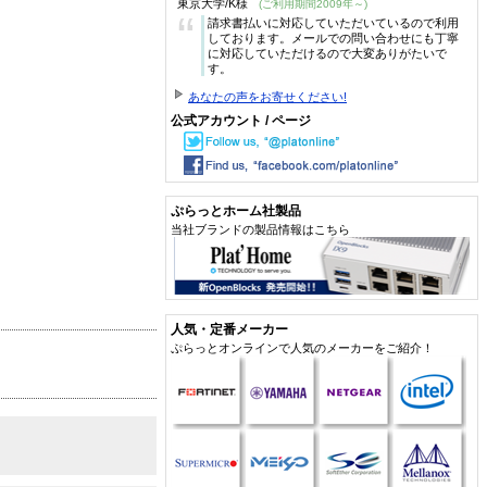
東京大学/K様
(ご利用期間2009年～)
“
請求書払いに対応していただいているので利用
しております。メールでの問い合わせにも丁寧
に対応していただけるので大変ありがたいで
す。
あなたの声をお寄せください!
公式アカウント / ページ
ぷらっとホーム社製品
当社ブランドの製品情報はこちら
人気・定番メーカー
ぷらっとオンラインで人気のメーカーをご紹介！