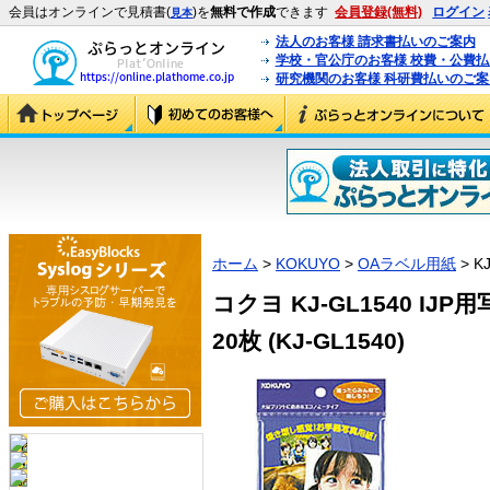
会員はオンラインで見積書(
)を
無料で作成
できます
会員登録(無料)
ログイン
見本
法人のお客様 請求書払いのご案内
学校・官公庁のお客様 校費・公費
研究機関のお客様 科研費払いのご案
ホーム
>
KOKUYO
>
OAラベル用紙
> K
コクヨ KJ-GL1540 I
20枚 (KJ-GL1540)