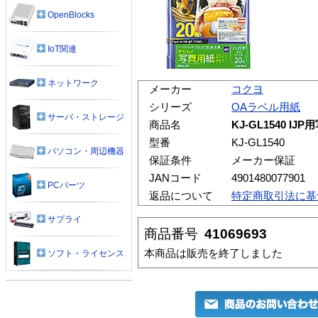
OpenBlocks
IoT関連
ネットワーク
メーカー
コクヨ
シリーズ
OAラベル用紙
サーバ・ストレージ
商品名
KJ-GL1540 
型番
KJ-GL1540
パソコン・周辺機器
保証条件
メーカー保証
JANコード
4901480077901
PCパーツ
返品について
特定商取引法に基
サプライ
商品番号
41069693
本商品は販売を終了しました
ソフト・ライセンス