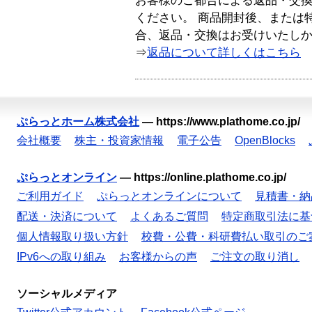
お客様のご都合による返品・交
ください。 商品開封後、または
合、返品・交換はお受けいたし
⇒
返品について詳しくはこちら
ぷらっとホーム株式会社
—
https://www.plathome.co.jp/
会社概要
株主・投資家情報
電子公告
OpenBlocks
ぷらっとオンライン
—
https://online.plathome.co.jp/
ご利用ガイド
ぷらっとオンラインについて
見積書・納
配送・決済について
よくあるご質問
特定商取引法に基
個人情報取り扱い方針
校費・公費・科研費払い取引のご
IPv6への取り組み
お客様からの声
ご注文の取り消し
ソーシャルメディア