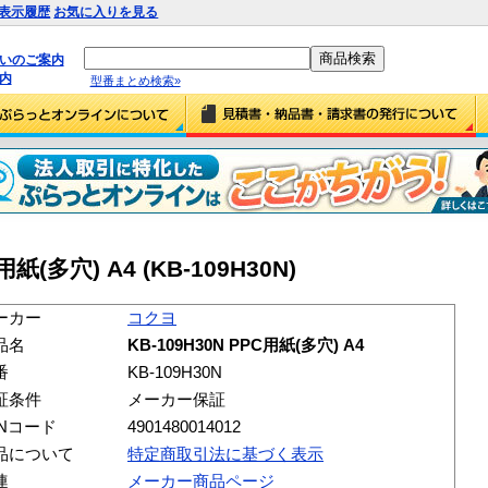
表示履歴
お気に入りを見る
払いのご案内
内
型番まとめ検索»
紙(多穴) A4 (KB-109H30N)
ーカー
コクヨ
品名
KB-109H30N PPC用紙(多穴) A4
番
KB-109H30N
証条件
メーカー保証
ANコード
4901480014012
品について
特定商取引法に基づく表示
連
メーカー商品ページ