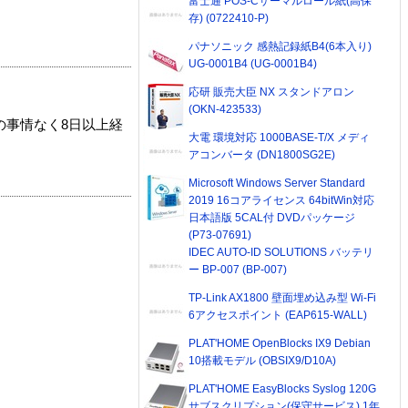
富士通 POS-Cサーマルロール紙(高保
存) (0722410-P)
パナソニック 感熱記録紙B4(6本入り)
UG-0001B4 (UG-0001B4)
応研 販売大臣 NX スタンドアロン
(OKN-423533)
の事情なく8日以上経
大電 環境対応 1000BASE-T/X メディ
アコンバータ (DN1800SG2E)
Microsoft Windows Server Standard
2019 16コアライセンス 64bitWin対応
日本語版 5CAL付 DVDパッケージ
(P73-07691)
IDEC AUTO-ID SOLUTIONS バッテリ
ー BP-007 (BP-007)
TP-Link AX1800 壁面埋め込み型 Wi-Fi
6アクセスポイント (EAP615-WALL)
PLAT'HOME OpenBlocks IX9 Debian
10搭載モデル (OBSIX9/D10A)
PLAT'HOME EasyBlocks Syslog 120G
サブスクリプション(保守サービス) 1年