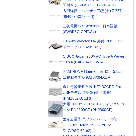
間付き (EBIX/SYSLOG120G/1Y)
内田洋行 イレーザーFB型(大) 7-337-
0040 (7-337-0040)
三菱電機 GX Developer 日本語版
(SW8D5C-GPPW-J)
Hewlett-Packard HP 外付けUSB DVD
ドライブ (701498-B21)
CISCO Japan 250V AC Type A Power
Cable (CAB-TA-250V-JP=)
PLAT'HOME OpenBlocks IX9 Debian
11搭載モデル (OBSIX9/D11A)
金井電器産業 MINI KEYBOARD Pro
USBモデル 英語版 (金井電器)
(HMB632KUS/R)
大電 100BASE-TX/FXメディアコンバ
ータ DN2800GE (DN2800GE)
エイム電子 光ファイバーケーブル
DLC/DSC MM62.5 2m (AFP2-
DLC/DSC-62-02)