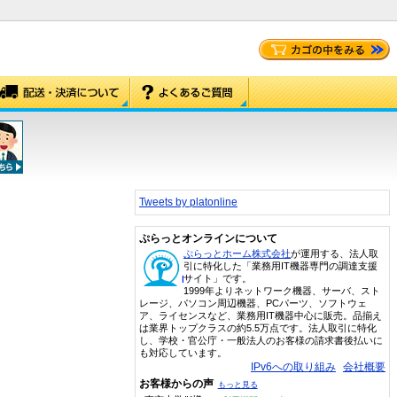
Tweets by platonline
ぷらっとオンラインについて
ぷらっとホーム株式会社
が運用する、法人取
引に特化した「業務用IT機器専門の調達支援
サイト」です。
1999年よりネットワーク機器、サーバ、スト
レージ、パソコン周辺機器、PCパーツ、ソフトウェ
ア、ライセンスなど、業務用IT機器中心に販売。品揃え
は業界トップクラスの約5.5万点です。法人取引に特化
し、学校・官公庁・一般法人のお客様の請求書後払いに
も対応しています。
IPv6への取り組み
会社概要
お客様からの声
もっと見る