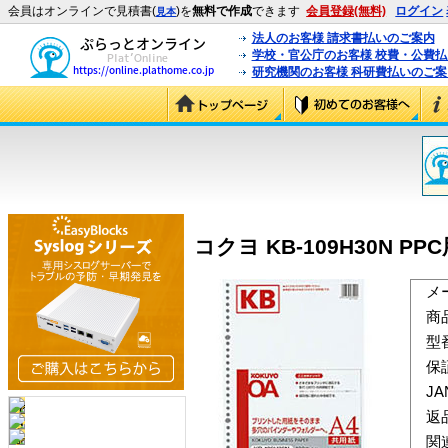
会員はオンラインで見積書(
)を
無料で作成
できます
会員登録(無料)
ログイン
見本
法人のお客様 請求書払いのご案内
学校・官公庁のお客様 校費・公費
研究機関のお客様 科研費払いのご案
コクヨ KB-109H30N PPC用
メ
商
型
保
J
返
関