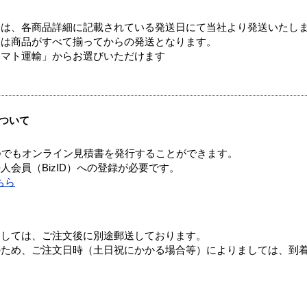
ては、各商品詳細に記載されている発送日にて当社より発送いたし
送は商品がすべて揃ってからの発送となります。
ヤマト運輸」からお選びいただけます
ついて
つでもオンライン見積書を発行することができます。
会員（BizID）への登録が必要です。
ちら
ましては、ご注文後に別途郵送しております。
のため、ご注文日時（土日祝にかかる場合等）によりましては、到