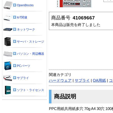
OpenBlocks
商品番号
41069667
IoT関連
本商品は販売を終了しました
ネットワーク
サーバ・ストレージ
パソコン・周辺機器
PCパーツ
関連カテゴリ
サプライ
ハードウェア
|
サプライ
|
OA用紙
|
コ
ソフト・ライセンス
商品説明
PPC用紙共用紙多穴 70g A4 3