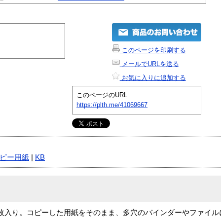
このページを印刷する
メールでURLを送る
お気に入りに追加する
このページのURL
https://plth.me/41069667
ピー用紙
|
KB
0穴 100枚入り。コピーした用紙をそのまま、多穴のバインダーやファ