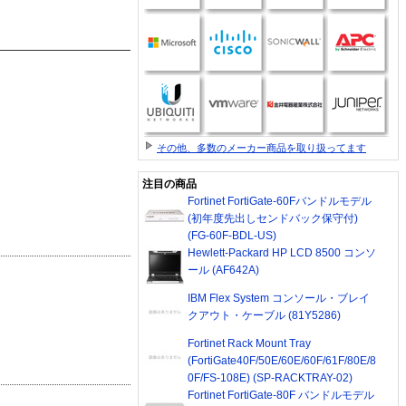
その他、多数のメーカー商品を取り扱ってます
注目の商品
Fortinet FortiGate-60Fバンドルモデル
(初年度先出しセンドバック保守付)
(FG-60F-BDL-US)
Hewlett-Packard HP LCD 8500 コンソ
ール (AF642A)
IBM Flex System コンソール・ブレイ
クアウト・ケーブル (81Y5286)
Fortinet Rack Mount Tray
(FortiGate40F/50E/60E/60F/61F/80E/8
0F/FS-108E) (SP-RACKTRAY-02)
Fortinet FortiGate-80F バンドルモデル