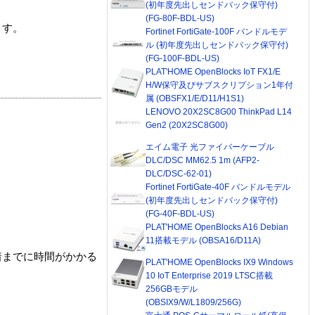
(初年度先出しセンドバック保守付)
(FG-80F-BDL-US)
ます。
Fortinet FortiGate-100F バンドルモデ
ル (初年度先出しセンドバック保守付)
(FG-100F-BDL-US)
PLAT'HOME OpenBlocks IoT FX1/E
H/W保守及びサブスクリプション1年付
属 (OBSFX1/E/D11/H1S1)
LENOVO 20X2SC8G00 ThinkPad L14
Gen2 (20X2SC8G00)
エイム電子 光ファイバーケーブル
DLC/DSC MM62.5 1m (AFP2-
DLC/DSC-62-01)
Fortinet FortiGate-40F バンドルモデル
(初年度先出しセンドバック保守付)
(FG-40F-BDL-US)
PLAT'HOME OpenBlocks A16 Debian
11搭載モデル (OBSA16/D11A)
着までに時間がかかる
PLAT'HOME OpenBlocks IX9 Windows
10 IoT Enterprise 2019 LTSC搭載
256GBモデル
(OBSIX9/W/L1809/256G)