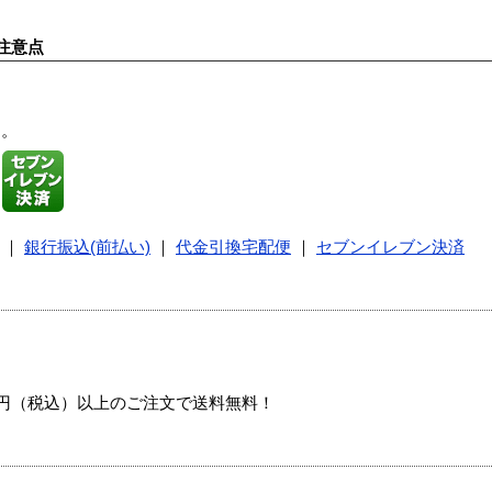
注意点
す。
｜
銀行振込(前払い)
｜
代金引換宅配便
｜
セブンイレブン決済
00円（税込）以上のご注文で送料無料！