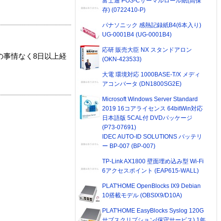
富士通 POS-Cサーマルロール紙(高保
存) (0722410-P)
パナソニック 感熱記録紙B4(6本入り)
UG-0001B4 (UG-0001B4)
応研 販売大臣 NX スタンドアロン
の事情なく8日以上経
(OKN-423533)
大電 環境対応 1000BASE-T/X メディ
アコンバータ (DN1800SG2E)
Microsoft Windows Server Standard
2019 16コアライセンス 64bitWin対応
日本語版 5CAL付 DVDパッケージ
(P73-07691)
IDEC AUTO-ID SOLUTIONS バッテリ
ー BP-007 (BP-007)
TP-Link AX1800 壁面埋め込み型 Wi-Fi
6アクセスポイント (EAP615-WALL)
PLAT'HOME OpenBlocks IX9 Debian
10搭載モデル (OBSIX9/D10A)
PLAT'HOME EasyBlocks Syslog 120G
サブスクリプション(保守サービス) 1年