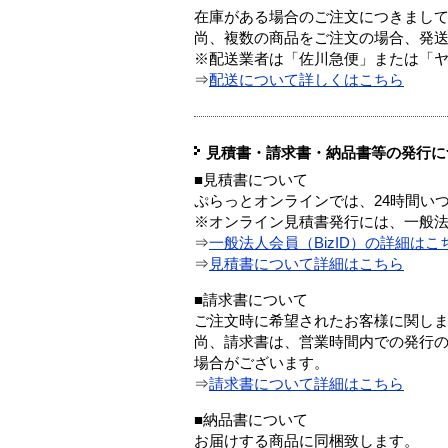
在庫がある場合のご注文につきまし
尚、複数の商品をご注文の場合、発
※配送業者は「佐川急便」または「
⇒
配送について詳しくはこちら
見積書・請求書・納品書等の発行に
■見積書について
ぷらっとオンラインでは、24時間い
※オンライン見積書発行には、一般法人
⇒
一般法人会員（BizID）の詳細はこ
⇒
見積書について詳細はこちら
■請求書について
ご注文時に希望されたお客様に関し
尚、請求書は、営業時間内での発行
場合がございます。
⇒
請求書について詳細はこちら
■納品書について
お届けする商品に同梱致します。