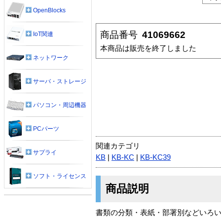
OpenBlocks
商品番号
41069662
IoT関連
本商品は販売を終了しました
ネットワーク
サーバ・ストレージ
パソコン・周辺機器
PCパーツ
関連カテゴリ
サプライ
KB
|
KB-KC
|
KB-KC39
ソフト・ライセンス
商品説明
書類の分類・表紙・部署別などいろ