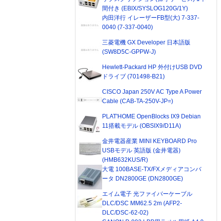
間付き (EBIX/SYSLOG120G/1Y)
内田洋行 イレーザーFB型(大) 7-337-
0040 (7-337-0040)
三菱電機 GX Developer 日本語版
(SW8D5C-GPPW-J)
Hewlett-Packard HP 外付けUSB DVD
ドライブ (701498-B21)
CISCO Japan 250V AC Type A Power
Cable (CAB-TA-250V-JP=)
PLAT'HOME OpenBlocks IX9 Debian
11搭載モデル (OBSIX9/D11A)
金井電器産業 MINI KEYBOARD Pro
USBモデル 英語版 (金井電器)
(HMB632KUS/R)
大電 100BASE-TX/FXメディアコンバ
ータ DN2800GE (DN2800GE)
エイム電子 光ファイバーケーブル
DLC/DSC MM62.5 2m (AFP2-
DLC/DSC-62-02)