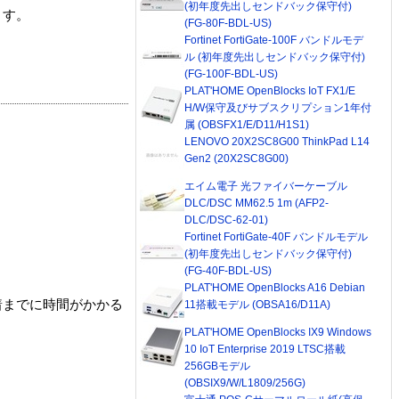
(初年度先出しセンドバック保守付)
ます。
(FG-80F-BDL-US)
Fortinet FortiGate-100F バンドルモデ
ル (初年度先出しセンドバック保守付)
(FG-100F-BDL-US)
PLAT'HOME OpenBlocks IoT FX1/E
H/W保守及びサブスクリプション1年付
属 (OBSFX1/E/D11/H1S1)
LENOVO 20X2SC8G00 ThinkPad L14
Gen2 (20X2SC8G00)
エイム電子 光ファイバーケーブル
DLC/DSC MM62.5 1m (AFP2-
DLC/DSC-62-01)
Fortinet FortiGate-40F バンドルモデル
(初年度先出しセンドバック保守付)
(FG-40F-BDL-US)
PLAT'HOME OpenBlocks A16 Debian
着までに時間がかかる
11搭載モデル (OBSA16/D11A)
PLAT'HOME OpenBlocks IX9 Windows
10 IoT Enterprise 2019 LTSC搭載
256GBモデル
(OBSIX9/W/L1809/256G)