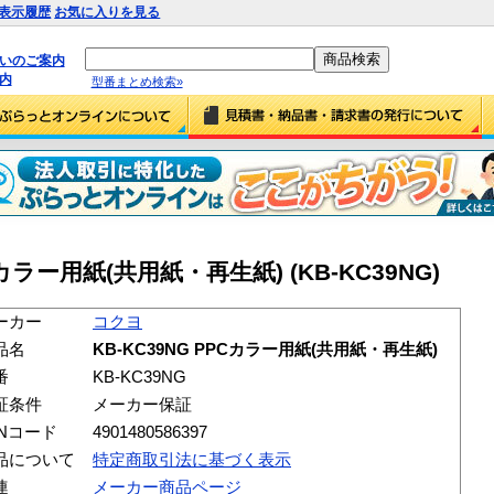
表示履歴
お気に入りを見る
払いのご案内
内
型番まとめ検索»
Cカラー用紙(共用紙・再生紙) (KB-KC39NG)
ーカー
コクヨ
品名
KB-KC39NG PPCカラー用紙(共用紙・再生紙)
番
KB-KC39NG
証条件
メーカー保証
ANコード
4901480586397
品について
特定商取引法に基づく表示
連
メーカー商品ページ