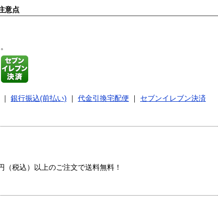
注意点
す。
｜
銀行振込(前払い)
｜
代金引換宅配便
｜
セブンイレブン決済
00円（税込）以上のご注文で送料無料！