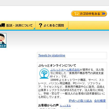
Tweets by platonline
ぷらっとオンラインについて
ぷらっとホーム株式会社
が運用する、法人取
引に特化した「業務用IT機器専門の調達支援
サイト」です。
1999年よりネットワーク機器、サーバ、スト
レージ、パソコン周辺機器、PCパーツ、ソフトウェ
ア、ライセンスなど、業務用IT機器中心に販売。品揃え
は業界トップクラスの約5.5万点です。法人取引に特化
し、学校・官公庁・一般法人のお客様の請求書後払いに
も対応しています。
IPv6への取り組み
会社概要
お客様からの声
もっと見る