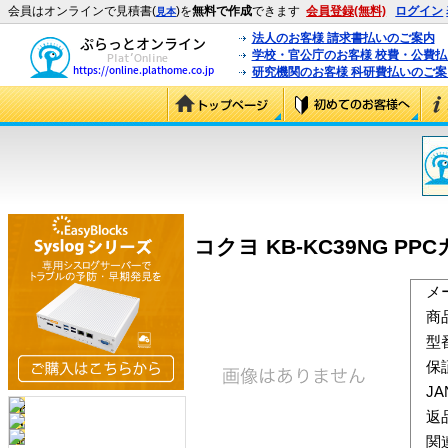
会員はオンラインで見積書(
)を
無料で作成
できます
会員登録(無料)
ログイン
見本
法人のお客様 請求書払いのご案内
学校・官公庁のお客様 校費・公費
研究機関のお客様 科研費払いのご案
コクヨ KB-KC39NG PP
メ
商
型
保
J
返
関