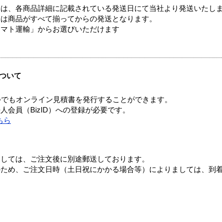
ては、各商品詳細に記載されている発送日にて当社より発送いたし
送は商品がすべて揃ってからの発送となります。
ヤマト運輸」からお選びいただけます
ついて
つでもオンライン見積書を発行することができます。
会員（BizID）への登録が必要です。
ちら
ましては、ご注文後に別途郵送しております。
のため、ご注文日時（土日祝にかかる場合等）によりましては、到