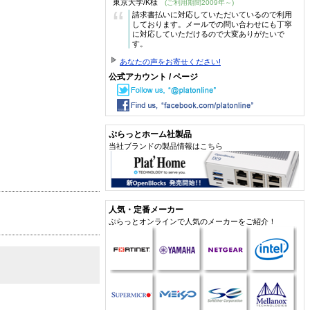
東京大学/K様
(ご利用期間2009年～)
“
請求書払いに対応していただいているので利用
しております。メールでの問い合わせにも丁寧
に対応していただけるので大変ありがたいで
す。
あなたの声をお寄せください!
公式アカウント / ページ
ぷらっとホーム社製品
当社ブランドの製品情報はこちら
人気・定番メーカー
ぷらっとオンラインで人気のメーカーをご紹介！