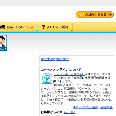
Tweets by platonline
ぷらっとオンラインについて
ぷらっとホーム株式会社
が運用する、法人取
引に特化した「業務用IT機器専門の調達支援
サイト」です。
1999年よりネットワーク機器、サーバ、スト
レージ、パソコン周辺機器、PCパーツ、ソフトウェ
ア、ライセンスなど、業務用IT機器中心に販売。品揃え
は業界トップクラスの約5.5万点です。法人取引に特化
し、学校・官公庁・一般法人のお客様の請求書後払いに
も対応しています。
IPv6への取り組み
会社概要
お客様からの声
もっと見る