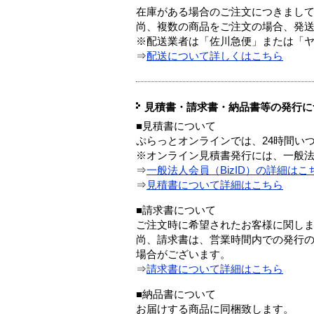
在庫がある場合のご注文につきまし
尚、複数の商品をご注文の場合、発
※配送業者は「佐川急便」または「
⇒
配送について詳しくはこちら
見積書・請求書・納品書等の発行に
■見積書について
ぷらっとオンラインでは、24時間い
※オンライン見積書発行には、一般法人
⇒
一般法人会員（BizID）の詳細はこ
⇒
見積書について詳細はこちら
■請求書について
ご注文時に希望されたお客様に関し
尚、請求書は、営業時間内での発行
場合がございます。
⇒
請求書について詳細はこちら
■納品書について
お届けする商品に同梱致します。