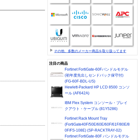
その他、多数のメーカー商品を取り扱ってます
注目の商品
Fortinet FortiGate-60Fバンドルモデル
(初年度先出しセンドバック保守付)
(FG-60F-BDL-US)
Hewlett-Packard HP LCD 8500 コンソ
ール (AF642A)
IBM Flex System コンソール・ブレイ
クアウト・ケーブル (81Y5286)
Fortinet Rack Mount Tray
(FortiGate40F/50E/60E/60F/61F/80E/8
0F/FS-108E) (SP-RACKTRAY-02)
Fortinet FortiGate-80F バンドルモデル