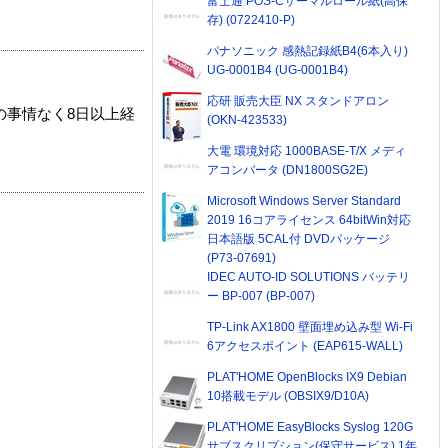
富士通 POS-Cサーマルロール紙(高保
存) (0722410-P)
パナソニック 感熱記録紙B4(6本入り)
UG-0001B4 (UG-0001B4)
応研 販売大臣 NX スタンドアロン
の事情なく8日以上経
(OKN-423533)
大電 環境対応 1000BASE-T/X メディ
アコンバータ (DN1800SG2E)
Microsoft Windows Server Standard
2019 16コアライセンス 64bitWin対応
日本語版 5CAL付 DVDパッケージ
(P73-07691)
IDEC AUTO-ID SOLUTIONS バッテリ
ー BP-007 (BP-007)
TP-Link AX1800 壁面埋め込み型 Wi-Fi
6アクセスポイント (EAP615-WALL)
PLAT'HOME OpenBlocks IX9 Debian
10搭載モデル (OBSIX9/D10A)
PLAT'HOME EasyBlocks Syslog 120G
サブスクリプション(保守サービス) 1年