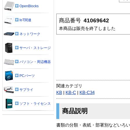
OpenBlocks
商品番号
41069642
IoT関連
本商品は販売を終了しました
ネットワーク
サーバ・ストレージ
パソコン・周辺機器
PCパーツ
関連カテゴリ
サプライ
KB
|
KB-C
|
KB-C34
ソフト・ライセンス
商品説明
書類の分類・表紙・部署別などいろ