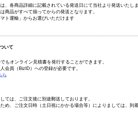
ては、各商品詳細に記載されている発送日にて当社より発送いたし
送は商品がすべて揃ってからの発送となります。
ヤマト運輸」からお選びいただけます
ついて
つでもオンライン見積書を発行することができます。
会員（BizID）への登録が必要です。
ちら
ましては、ご注文後に別途郵送しております。
のため、ご注文日時（土日祝にかかる場合等）によりましては、到