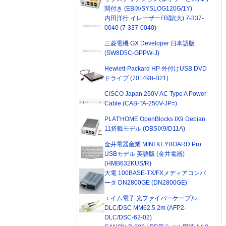
間付き (EBIX/SYSLOG120G/1Y)
内田洋行 イレーザーFB型(大) 7-337-
0040 (7-337-0040)
三菱電機 GX Developer 日本語版
(SW8D5C-GPPW-J)
Hewlett-Packard HP 外付けUSB DVD
ドライブ (701498-B21)
CISCO Japan 250V AC Type A Power
Cable (CAB-TA-250V-JP=)
PLAT'HOME OpenBlocks IX9 Debian
11搭載モデル (OBSIX9/D11A)
金井電器産業 MINI KEYBOARD Pro
USBモデル 英語版 (金井電器)
(HMB632KUS/R)
大電 100BASE-TX/FXメディアコンバ
ータ DN2800GE (DN2800GE)
エイム電子 光ファイバーケーブル
DLC/DSC MM62.5 2m (AFP2-
DLC/DSC-62-02)