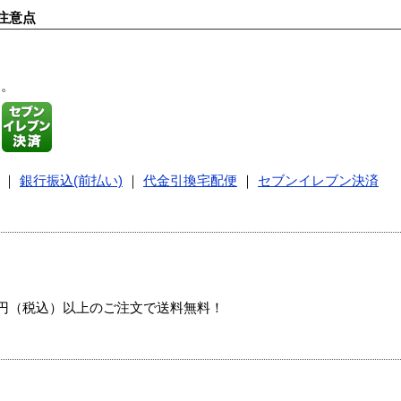
注意点
す。
｜
銀行振込(前払い)
｜
代金引換宅配便
｜
セブンイレブン決済
00円（税込）以上のご注文で送料無料！