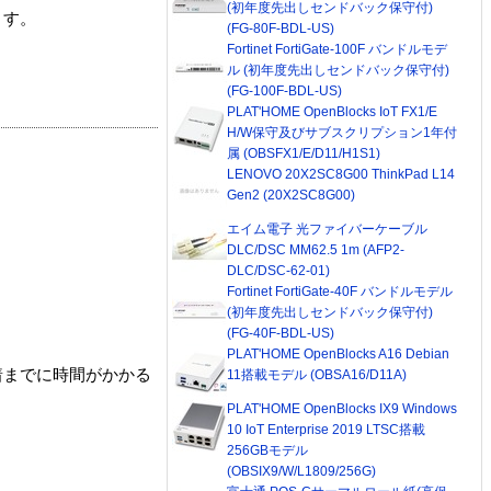
(初年度先出しセンドバック保守付)
ます。
(FG-80F-BDL-US)
Fortinet FortiGate-100F バンドルモデ
ル (初年度先出しセンドバック保守付)
(FG-100F-BDL-US)
PLAT'HOME OpenBlocks IoT FX1/E
H/W保守及びサブスクリプション1年付
属 (OBSFX1/E/D11/H1S1)
LENOVO 20X2SC8G00 ThinkPad L14
Gen2 (20X2SC8G00)
エイム電子 光ファイバーケーブル
DLC/DSC MM62.5 1m (AFP2-
DLC/DSC-62-01)
Fortinet FortiGate-40F バンドルモデル
(初年度先出しセンドバック保守付)
(FG-40F-BDL-US)
PLAT'HOME OpenBlocks A16 Debian
着までに時間がかかる
11搭載モデル (OBSA16/D11A)
PLAT'HOME OpenBlocks IX9 Windows
10 IoT Enterprise 2019 LTSC搭載
256GBモデル
(OBSIX9/W/L1809/256G)