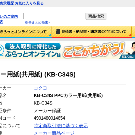
表示履歴
お気に入りを見る
払いのご案内
内
型番まとめ検索»
ー用紙(共用紙) (KB-C34S)
ーカー
コクヨ
品名
KB-C34S PPCカラー用紙(共用紙)
番
KB-C34S
証条件
メーカー保証
ANコード
4901480014654
品について
特定商取引法に基づく表示
連
メーカー商品ページ