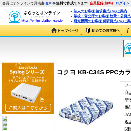
会員はオンラインで見積書(
)を
無料で作成
できます
会員登録(無料)
ログイン
見本
法人のお客様 請求書払いのご案内
学校・官公庁のお客様 校費・公費
研究機関のお客様 科研費払いのご案
コクヨ KB-C34S PPCカラ
メ
商
型
保
J
返
関