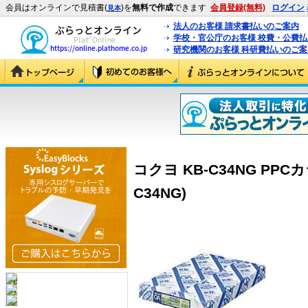
会員はオンラインで見積書(
)を
無料で作成
できます
会員登録(無料)
ログイン
見本
法人のお客様 請求書払いのご案内
学校・官公庁のお客様 校費・公費
研究機関のお客様 科研費払いのご案
コクヨ KB-C34NG PPCカ
C34NG)