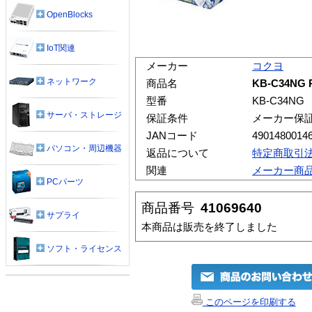
OpenBlocks
IoT関連
メーカー
コクヨ
ネットワーク
商品名
KB-C34N
型番
KB-C34NG
サーバ・ストレージ
保証条件
メーカー保
JANコード
4901480014
パソコン・周辺機器
返品について
特定商取引
関連
メーカー商
PCパーツ
商品番号
41069640
サプライ
本商品は販売を終了しました
ソフト・ライセンス
このページを印刷する