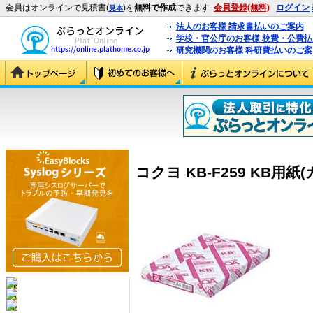
会員はオンラインで見積書(
)を
無料で作成
できます
会員登録(無料)
ログイン
見本
法人のお客様 請求書払いのご案内
学校・官公庁のお客様 校費・公費
研究機関のお客様 科研費払いのご案
コクヨ KB-F259 KB用紙(