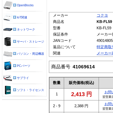
OpenBlocks
メーカー
コクヨ
IoT関連
商品名
KB-FL
型番
KB-FL59
ネットワーク
保証条件
メーカー
JANコード
49014805
サーバ・ストレージ
返品について
特定商取
関連
メーカー
パソコン・周辺機器
商品番号
41069614
PCパーツ
サプライ
数量
販売価格
(税込)
ソフト・ライセンス
お問
2,413
円
1
翌営業
お問
2 - 9
2,388
円
翌営業