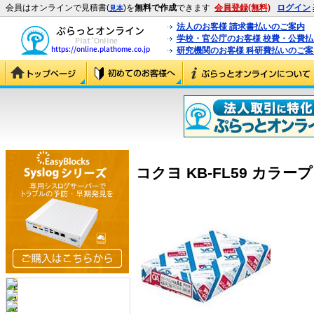
会員はオンラインで見積書(
)を
無料で作成
できます
会員登録(無料)
ログイン
見本
法人のお客様 請求書払いのご案内
学校・官公庁のお客様 校費・公費
研究機関のお客様 科研費払いのご案
コクヨ KB-FL59 カラープ