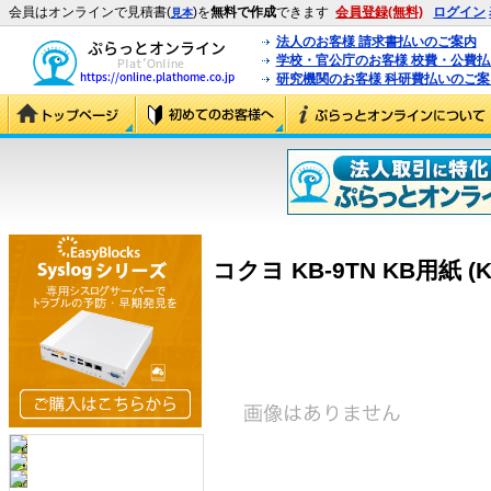
会員はオンラインで見積書(
)を
無料で作成
できます
会員登録(無料)
ログイン
見本
法人のお客様 請求書払いのご案内
学校・官公庁のお客様 校費・公費
研究機関のお客様 科研費払いのご案
コクヨ KB-9TN KB用紙 (K