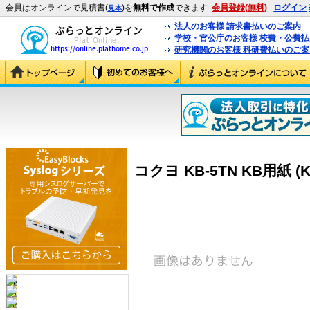
会員はオンラインで見積書(
)を
無料で作成
できます
会員登録(無料)
ログイン
見本
法人のお客様 請求書払いのご案内
学校・官公庁のお客様 校費・公費
研究機関のお客様 科研費払いのご案
コクヨ KB-5TN KB用紙 (K