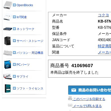
OpenBlocks
メーカー
コクヨ
IoT関連
商品名
KB-5T
型番
KB-5TN
ネットワーク
保証条件
メーカ
JANコード
490148
サーバ・ストレージ
返品について
特定商
関連
メーカ
パソコン・周辺機器
商品番号
41069607
PCパーツ
本商品は販売を終了しました
サプライ
ソフト・ライセンス
このページを印刷する
メールでURLを送る