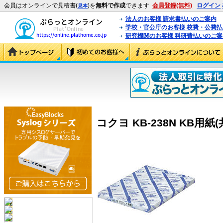
会員はオンラインで見積書(
)を
無料で作成
できます
会員登録(無料)
ログイン
見本
法人のお客様 請求書払いのご案内
学校・官公庁のお客様 校費・公費
研究機関のお客様 科研費払いのご案
コクヨ KB-238N KB用紙(