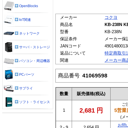
OpenBlocks
メーカー
コクヨ
IoT関連
商品名
KB-238N
型番
KB-238N
ネットワーク
保証条件
メーカー保
JANコード
4901480013
サーバ・ストレージ
返品について
特定商取引
関連
メーカー商
パソコン・周辺機器
商品番号
41069598
PCパーツ
サプライ
数量
販売価格
(税込)
ソフト・ライセンス
ご
2,681
円
5営業
1
(メ
お問
2 - 9
2,654
円