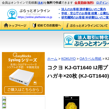
会員はオンラインで見積書(
)を
無料で作成
できます
会員登録(無料)
ログイン
見本
法人のお客様 請求書払いのご案内
学校・官公庁のお客様 校費・公費
研究機関のお客様 科研費払いのご案
ホーム
>
KOKUYO
>
OAラベル用紙
> K
コクヨ KJ-GT1640 
ハガキ×20枚 (KJ-GT1640)