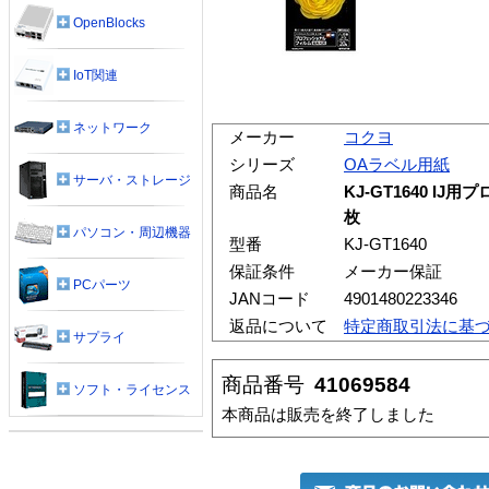
OpenBlocks
IoT関連
ネットワーク
メーカー
コクヨ
シリーズ
OAラベル用紙
サーバ・ストレージ
商品名
KJ-GT1640 I
枚
パソコン・周辺機器
型番
KJ-GT1640
保証条件
メーカー保証
PCパーツ
JANコード
4901480223346
返品について
特定商取引法に基
サプライ
商品番号
41069584
ソフト・ライセンス
本商品は販売を終了しました