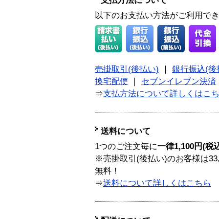
支払方法について
以下のお支払い方法がご利用で
売掛取引(後払い)
｜
銀行振込(後
換宅配便
｜
セブンイレブン決済
⇒
支払方法について詳しくはこ
送料について
1つのご注文毎に
一律1,100円(税
※売掛取引(後払い)のお客様は33
無料！
⇒
送料について詳しくはこちら