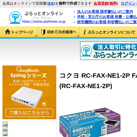
会員はオンラインで見積書(
)を
無料で作成
できます
会員登録(無料)
ログイン
見本
法人のお客様 請求書払いのご案内
学校・官公庁のお客様 校費・公費
研究機関のお客様 科研費払いのご案
コクヨ RC-FAX-NE1-2P
(RC-FAX-NE1-2P)