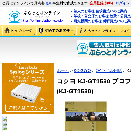
会員はオンラインで見積書(
)を
無料で作成
できます
会員登録(無料)
ログイン
見本
法人のお客様 請求書払いのご案内
学校・官公庁のお客様 校費・公費
研究機関のお客様 科研費払いのご案
ホーム
>
KOKUYO
>
OAラベル用紙
> K
コクヨ KJ-GT1530 プ
(KJ-GT1530)