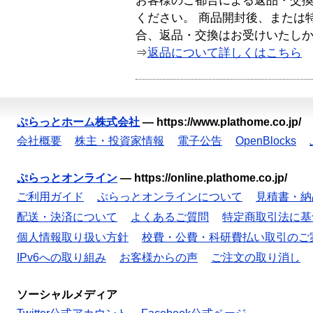
お客様のご都合による返品・交
ください。 商品開封後、または
合、返品・交換はお受けいたし
⇒
返品について詳しくはこちら
ぷらっとホーム株式会社
—
https://www.plathome.co.jp/
会社概要
株主・投資家情報
電子公告
OpenBlocks
ぷらっとオンライン
—
https://online.plathome.co.jp/
ご利用ガイド
ぷらっとオンラインについて
見積書・納
配送・決済について
よくあるご質問
特定商取引法に基
個人情報取り扱い方針
校費・公費・科研費払い取引のご
IPv6への取り組み
お客様からの声
ご注文の取り消し
ソーシャルメディア