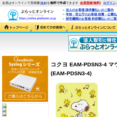
会員はオンラインで見積書(
)を
無料で作成
できます
会員登録(無料)
ログイン
見本
法人のお客様 請求書払いのご案内
学校・官公庁のお客様 校費・公費
研究機関のお客様 科研費払いのご案
コクヨ EAM-PDSN3-4
(EAM-PDSN3-4)