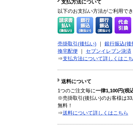
支払方法について
以下のお支払い方法がご利用で
売掛取引(後払い)
｜
銀行振込(後
換宅配便
｜
セブンイレブン決済
⇒
支払方法について詳しくはこ
送料について
1つのご注文毎に
一律1,100円(税
※売掛取引(後払い)のお客様は33
無料！
⇒
送料について詳しくはこちら