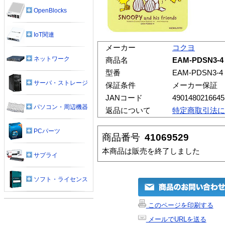
OpenBlocks
IoT関連
メーカー
コクヨ
ネットワーク
商品名
EAM-PDSN3
型番
EAM-PDSN3-4
サーバ・ストレージ
保証条件
メーカー保証
JANコード
4901480216645
パソコン・周辺機器
返品について
特定商取引法に
PCパーツ
商品番号
41069529
本商品は販売を終了しました
サプライ
ソフト・ライセンス
このページを印刷する
メールでURLを送る