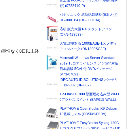
富士通 POS-Cサーマルロール紙(高保
存) (0722410-P)
パナソニック 感熱記録紙B4(6本入り)
UG-0001B4 (UG-0001B4)
応研 販売大臣 NX スタンドアロン
(OKN-423533)
大電 環境対応 1000BASE-T/X メディ
アコンバータ (DN1800SG2E)
の事情なく8日以上経
Microsoft Windows Server Standard
2019 16コアライセンス 64bitWin対応
日本語版 5CAL付 DVDパッケージ
(P73-07691)
IDEC AUTO-ID SOLUTIONS バッテリ
ー BP-007 (BP-007)
TP-Link AX1800 壁面埋め込み型 Wi-Fi
6アクセスポイント (EAP615-WALL)
PLAT'HOME OpenBlocks IX9 Debian
10搭載モデル (OBSIX9/D10A)
PLAT'HOME EasyBlocks Syslog 120G
サブスクリプション(保守サービス) 1年