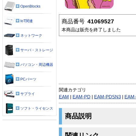
OpenBlocks
商品番号
41069527
IoT関連
本商品は販売を終了しました
ネットワーク
サーバ・ストレージ
パソコン・周辺機器
PCパーツ
関連カテゴリ
サプライ
EAM
|
EAM-PD
|
EAM-PDSN3
|
EAM
ソフト・ライセンス
商品説明
関連リンク