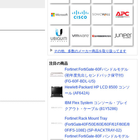
その他、多数のメーカー商品を取り扱ってます
注目の商品
Fortinet FortiGate-60Fバンドルモデル
(初年度先出しセンドバック保守付)
(FG-60F-BDL-US)
Hewlett-Packard HP LCD 8500 コンソ
ール (AF642A)
IBM Flex System コンソール・ブレイ
クアウト・ケーブル (81Y5286)
Fortinet Rack Mount Tray
(FortiGate40F/50E/60E/60F/61F/80E/8
0F/FS-108E) (SP-RACKTRAY-02)
Fortinet FortiGate-80F バンドルモデル