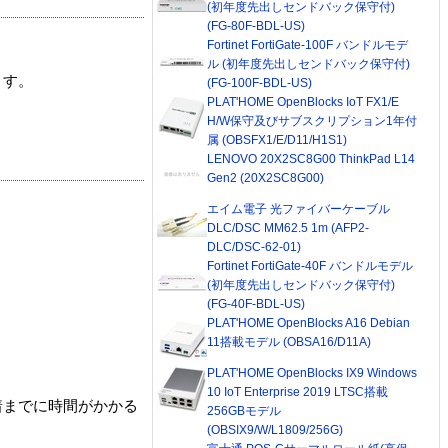
(初年度先出しセンドバック保守付)
(FG-80F-BDL-US)
Fortinet FortiGate-100F バンドルモデ
ル (初年度先出しセンドバック保守付)
ます。
(FG-100F-BDL-US)
PLAT'HOME OpenBlocks IoT FX1/E
H/W保守及びサブスクリプション1年付
属 (OBSFX1/E/D11/H1S1)
LENOVO 20X2SC8G00 ThinkPad L14
Gen2 (20X2SC8G00)
エイム電子 光ファイバーケーブル
DLC/DSC MM62.5 1m (AFP2-
DLC/DSC-62-01)
Fortinet FortiGate-40F バンドルモデル
(初年度先出しセンドバック保守付)
(FG-40F-BDL-US)
PLAT'HOME OpenBlocks A16 Debian
11搭載モデル (OBSA16/D11A)
PLAT'HOME OpenBlocks IX9 Windows
10 IoT Enterprise 2019 LTSC搭載
着までに時間がかかる
256GBモデル
(OBSIX9/W/L1809/256G)