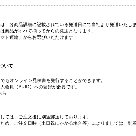
ては、各商品詳細に記載されている発送日にて当社より発送いたし
送は商品がすべて揃ってからの発送となります。
ヤマト運輸」からお選びいただけます
ついて
つでもオンライン見積書を発行することができます。
会員（BizID）への登録が必要です。
ちら
ましては、ご注文後に別途郵送しております。
のため、ご注文日時（土日祝にかかる場合等）によりましては、到