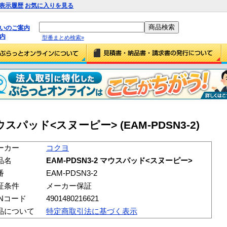
表示履歴
お気に入りを見る
払いのご案内
内
型番まとめ検索»
マウスパッド<スヌーピー> (EAM-PDSN3-2)
ーカー
コクヨ
品名
EAM-PDSN3-2 マウスパッド<スヌーピー>
番
EAM-PDSN3-2
証条件
メーカー保証
ANコード
4901480216621
品について
特定商取引法に基づく表示