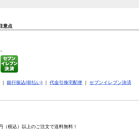
注意点
す。
｜
銀行振込(前払い)
｜
代金引換宅配便
｜
セブンイレブン決済
00円（税込）以上のご注文で送料無料！