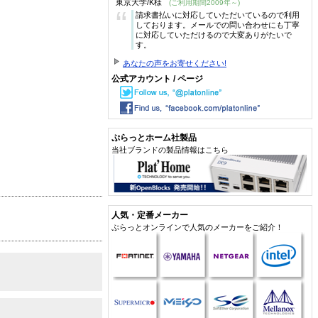
東京大学/K様
(ご利用期間2009年～)
“
請求書払いに対応していただいているので利用
しております。メールでの問い合わせにも丁寧
に対応していただけるので大変ありがたいで
す。
あなたの声をお寄せください!
公式アカウント / ページ
ぷらっとホーム社製品
当社ブランドの製品情報はこちら
人気・定番メーカー
ぷらっとオンラインで人気のメーカーをご紹介！