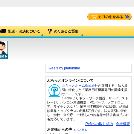
Tweets by platonline
ぷらっとオンラインについて
ぷらっとホーム株式会社
が運用する、法人取
引に特化した「業務用IT機器専門の調達支援
サイト」です。
1999年よりネットワーク機器、サーバ、スト
レージ、パソコン周辺機器、PCパーツ、ソフトウェ
ア、ライセンスなど、業務用IT機器中心に販売。品揃え
は業界トップクラスの約5.5万点です。法人取引に特化
し、学校・官公庁・一般法人のお客様の請求書後払いに
も対応しています。
IPv6への取り組み
会社概要
お客様からの声
もっと見る