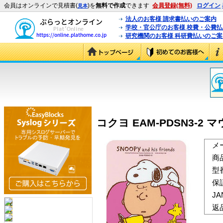
会員はオンラインで見積書(
)を
無料で作成
できます
会員登録(無料)
ログイン
見本
法人のお客様 請求書払いのご案内
学校・官公庁のお客様 校費・公費
研究機関のお客様 科研費払いのご案
コクヨ EAM-PDSN3-2 
メ
商
型
保
J
返