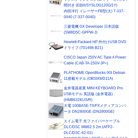
間付き (EBIX/SYSLOG120G/1Y)
内田洋行 イレーザーFB型(大) 7-337-
0040 (7-337-0040)
三菱電機 GX Developer 日本語版
(SW8D5C-GPPW-J)
Hewlett-Packard HP 外付けUSB DVD
ドライブ (701498-B21)
CISCO Japan 250V AC Type A Power
Cable (CAB-TA-250V-JP=)
PLAT'HOME OpenBlocks IX9 Debian
11搭載モデル (OBSIX9/D11A)
金井電器産業 MINI KEYBOARD Pro
USBモデル 英語版 (金井電器)
(HMB632KUS/R)
大電 100BASE-TX/FXメディアコンバ
ータ DN2800GE (DN2800GE)
エイム電子 光ファイバーケーブル
DLC/DSC MM62.5 2m (AFP2-
DLC/DSC-62-02)