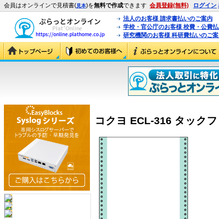
会員はオンラインで見積書(
)を
無料で作成
できます
会員登録(無料)
ログイン
見本
法人のお客様 請求書払いのご案内
学校・官公庁のお客様 校費・公費
研究機関のお客様 科研費払いのご案
コクヨ ECL-316 タックフォー