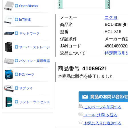
OpenBlocks
メーカー
コクヨ
IoT関連
商品名
ECL-316 
型番
ECL-316
ネットワーク
保証条件
メーカー保
JANコード
4901480020
サーバ・ストレージ
返品について
特定商取引
パソコン・周辺機器
商品番号
41069521
PCパーツ
本商品は販売を終了しました
サプライ
ソフト・ライセンス
このページを印刷する
メールでURLを送る
お気に入りに追加する