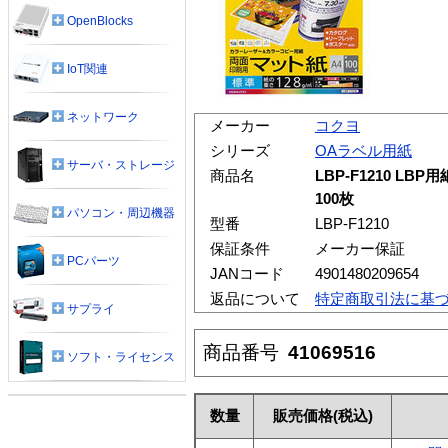
OpenBlocks
IoT関連
ネットワーク
メーカー
コクヨ
シリーズ
OAラベル用紙
サーバ・ストレージ
商品名
LBP-F1210 LBP
100枚
パソコン・周辺機器
型番
LBP-F1210
保証条件
メーカー保証
PCパーツ
JANコード
4901480209654
返品について
特定商取引法に基
サプライ
商品番号
41069516
ソフト・ライセンス
数量
販売価格
(税込)