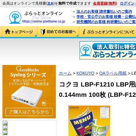
会員はオンラインで見積書(
)を
無料で作成
できます
会員登録(無料)
ログイン
見本
法人のお客様 請求書払いのご案内
学校・官公庁のお客様 校費・公費
研究機関のお客様 科研費払いのご案
ホーム
>
KOKUYO
>
OAラベル用紙
> L
コクヨ LBP-F1210 LBP
0.144mm 100枚 (LBP-F12