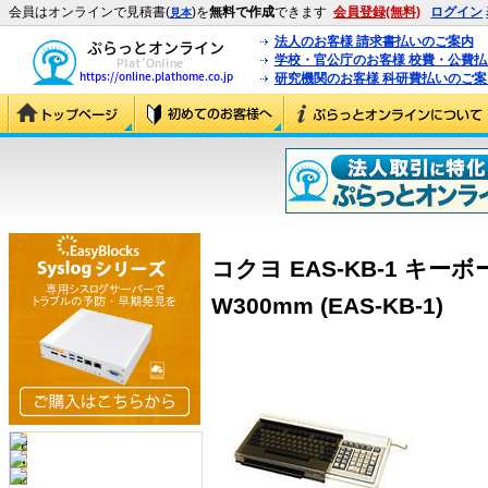
会員はオンラインで見積書(
)を
無料で作成
できます
会員登録(無料)
ログイン
見本
法人のお客様 請求書払いのご案内
学校・官公庁のお客様 校費・公費
研究機関のお客様 科研費払いのご案
コクヨ EAS-KB-1 キ
W300mm (EAS-KB-1)