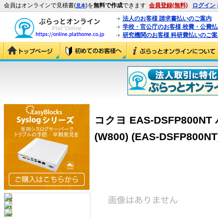
会員はオンラインで見積書(
)を
無料で作成
できます
会員登録(無料)
ログイン
見本
法人のお客様 請求書払いのご案内
学校・官公庁のお客様 校費・公費
研究機関のお客様 科研費払いのご案
コクヨ EAS-DSFP800
(W800) (EAS-DSFP800NT