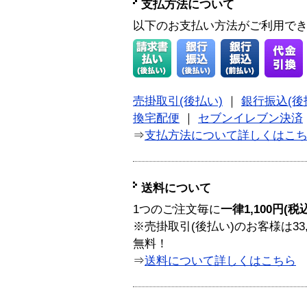
支払方法について
以下のお支払い方法がご利用で
売掛取引(後払い)
｜
銀行振込(後
換宅配便
｜
セブンイレブン決済
⇒
支払方法について詳しくはこ
送料について
1つのご注文毎に
一律1,100円(税
※売掛取引(後払い)のお客様は33
無料！
⇒
送料について詳しくはこちら