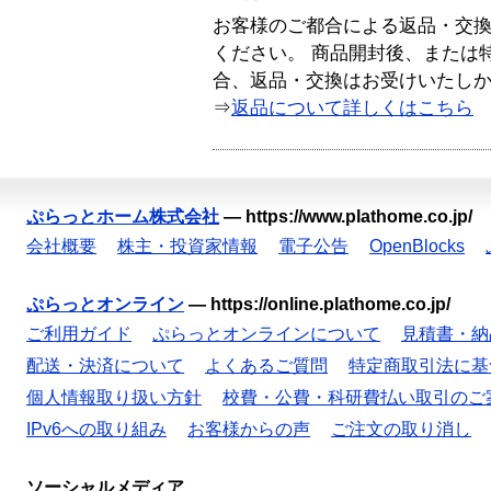
お客様のご都合による返品・交
ください。 商品開封後、または
合、返品・交換はお受けいたし
⇒
返品について詳しくはこちら
ぷらっとホーム株式会社
—
https://www.plathome.co.jp/
会社概要
株主・投資家情報
電子公告
OpenBlocks
ぷらっとオンライン
—
https://online.plathome.co.jp/
ご利用ガイド
ぷらっとオンラインについて
見積書・納
配送・決済について
よくあるご質問
特定商取引法に基
個人情報取り扱い方針
校費・公費・科研費払い取引のご
IPv6への取り組み
お客様からの声
ご注文の取り消し
ソーシャルメディア