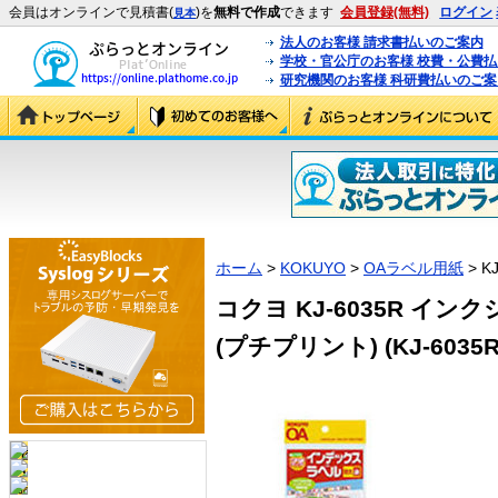
会員はオンラインで見積書(
)を
無料で作成
できます
会員登録(無料)
ログイン
見本
法人のお客様 請求書払いのご案内
学校・官公庁のお客様 校費・公費
研究機関のお客様 科研費払いのご案
ホーム
>
KOKUYO
>
OAラベル用紙
> K
コクヨ KJ-6035R イ
(プチプリント) (KJ-6035R