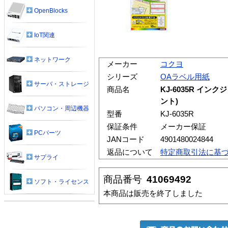
OpenBlocks
IoT関連
ネットワーク
メーカー
コクヨ
シリーズ
OAラベル用紙
サーバ・ストレージ
商品名
KJ-6035R イ
ント)
パソコン・周辺機器
型番
KJ-6035R
保証条件
メーカー保証
PCパーツ
JANコード
4901480024844
返品について
特定商取引法に基
サプライ
商品番号
41069492
ソフト・ライセンス
本商品は販売を終了しました