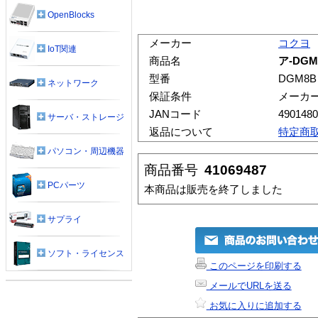
OpenBlocks
メーカー
コクヨ
IoT関連
商品名
ア-DG
型番
DGM8B
ネットワーク
保証条件
メーカ
JANコード
4901480
サーバ・ストレージ
返品について
特定商
パソコン・周辺機器
商品番号
41069487
PCパーツ
本商品は販売を終了しました
サプライ
ソフト・ライセンス
このページを印刷する
メールでURLを送る
お気に入りに追加する