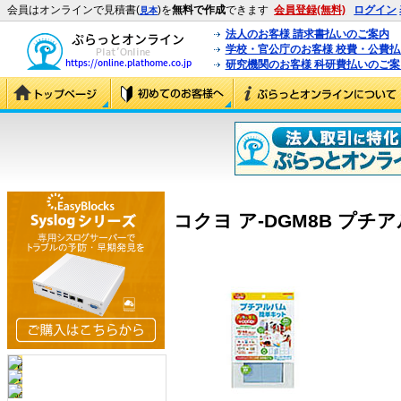
会員はオンラインで見積書(
)を
無料で作成
できます
会員登録(無料)
ログイン
見本
法人のお客様 請求書払いのご案内
学校・官公庁のお客様 校費・公費
研究機関のお客様 科研費払いのご案
コクヨ ア-DGM8B プチア