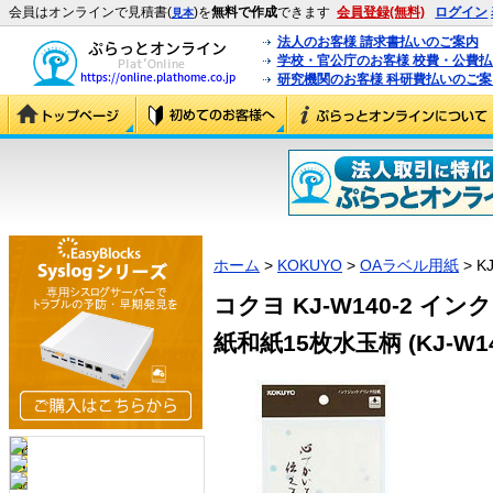
会員はオンラインで見積書(
)を
無料で作成
できます
会員登録(無料)
ログイン
見本
法人のお客様 請求書払いのご案内
学校・官公庁のお客様 校費・公費
研究機関のお客様 科研費払いのご案
ホーム
>
KOKUYO
>
OAラベル用紙
> K
コクヨ KJ-W140-2 
紙和紙15枚水玉柄 (KJ-W14