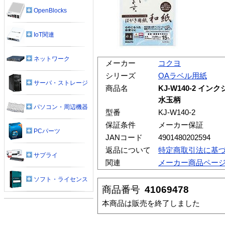
OpenBlocks
IoT関連
ネットワーク
メーカー
コクヨ
シリーズ
OAラベル用紙
サーバ・ストレージ
商品名
KJ-W140-2 
水玉柄
パソコン・周辺機器
型番
KJ-W140-2
保証条件
メーカー保証
PCパーツ
JANコード
4901480202594
返品について
特定商取引法に基
サプライ
関連
メーカー商品ペー
ソフト・ライセンス
商品番号
41069478
本商品は販売を終了しました