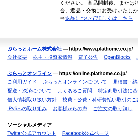
ください。 商品開封後、または
合、返品・交換はお受けいたし
⇒
返品について詳しくはこちら
ぷらっとホーム株式会社
—
https://www.plathome.co.jp/
会社概要
株主・投資家情報
電子公告
OpenBlocks
ぷらっとオンライン
—
https://online.plathome.co.jp/
ご利用ガイド
ぷらっとオンラインについて
見積書・納
配送・決済について
よくあるご質問
特定商取引法に基
個人情報取り扱い方針
校費・公費・科研費払い取引のご
IPv6への取り組み
お客様からの声
ご注文の取り消し
ソーシャルメディア
Twitter公式アカウント
Facebook公式ページ