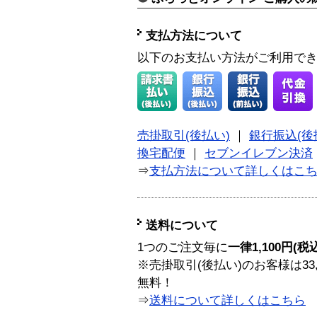
支払方法について
以下のお支払い方法がご利用で
売掛取引(後払い)
｜
銀行振込(後
換宅配便
｜
セブンイレブン決済
⇒
支払方法について詳しくはこ
送料について
1つのご注文毎に
一律1,100円(税
※売掛取引(後払い)のお客様は33
無料！
⇒
送料について詳しくはこちら