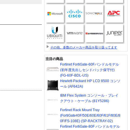
その他、多数のメーカー商品を取り扱ってます
注目の商品
Fortinet FortiGate-60Fバンドルモデル
(初年度先出しセンドバック保守付)
(FG-60F-BDL-US)
Hewlett-Packard HP LCD 8500 コンソ
ール (AF642A)
IBM Flex System コンソール・ブレイ
クアウト・ケーブル (81Y5286)
Fortinet Rack Mount Tray
(FortiGate40F/50E/60E/60F/61F/80E/8
0F/FS-108E) (SP-RACKTRAY-02)
Fortinet FortiGate-80F バンドルモデル