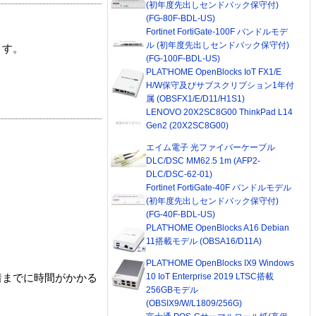
(初年度先出しセンドバック保守付)
(FG-80F-BDL-US)
Fortinet FortiGate-100F バンドルモデ
ル (初年度先出しセンドバック保守付)
ます。
(FG-100F-BDL-US)
PLAT'HOME OpenBlocks IoT FX1/E
H/W保守及びサブスクリプション1年付
属 (OBSFX1/E/D11/H1S1)
LENOVO 20X2SC8G00 ThinkPad L14
Gen2 (20X2SC8G00)
エイム電子 光ファイバーケーブル
DLC/DSC MM62.5 1m (AFP2-
DLC/DSC-62-01)
Fortinet FortiGate-40F バンドルモデル
(初年度先出しセンドバック保守付)
(FG-40F-BDL-US)
PLAT'HOME OpenBlocks A16 Debian
11搭載モデル (OBSA16/D11A)
PLAT'HOME OpenBlocks IX9 Windows
10 IoT Enterprise 2019 LTSC搭載
着までに時間がかかる
256GBモデル
(OBSIX9/W/L1809/256G)