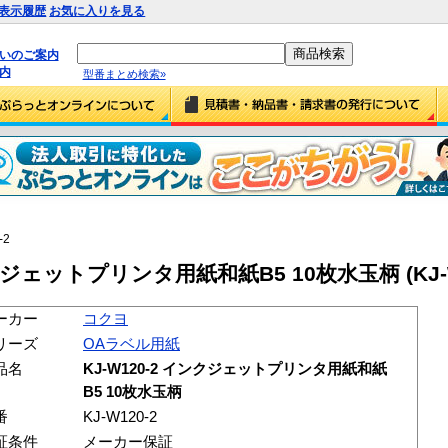
表示履歴
お気に入りを見る
払いのご案内
内
型番まとめ検索»
-2
クジェットプリンタ用紙和紙B5 10枚水玉柄 (KJ-W
ーカー
コクヨ
リーズ
OAラベル用紙
品名
KJ-W120-2 インクジェットプリンタ用紙和紙
B5 10枚水玉柄
番
KJ-W120-2
証条件
メーカー保証