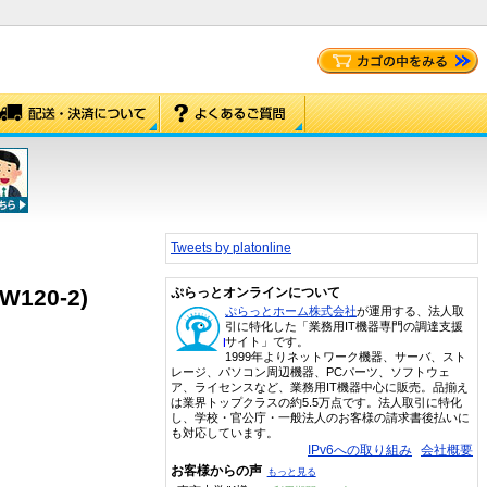
Tweets by platonline
120-2)
ぷらっとオンラインについて
ぷらっとホーム株式会社
が運用する、法人取
引に特化した「業務用IT機器専門の調達支援
サイト」です。
1999年よりネットワーク機器、サーバ、スト
レージ、パソコン周辺機器、PCパーツ、ソフトウェ
ア、ライセンスなど、業務用IT機器中心に販売。品揃え
は業界トップクラスの約5.5万点です。法人取引に特化
し、学校・官公庁・一般法人のお客様の請求書後払いに
も対応しています。
IPv6への取り組み
会社概要
お客様からの声
もっと見る