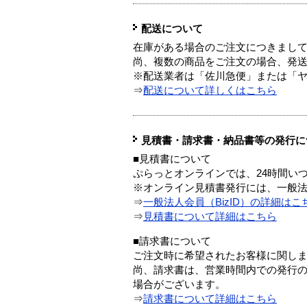
配送について
在庫がある場合のご注文につきまし
尚、複数の商品をご注文の場合、発
※配送業者は「佐川急便」または「
⇒
配送について詳しくはこちら
見積書・請求書・納品書等の発行に
■見積書について
ぷらっとオンラインでは、24時間い
※オンライン見積書発行には、一般法人
⇒
一般法人会員（BizID）の詳細はこ
⇒
見積書について詳細はこちら
■請求書について
ご注文時に希望されたお客様に関し
尚、請求書は、営業時間内での発行
場合がございます。
⇒
請求書について詳細はこちら