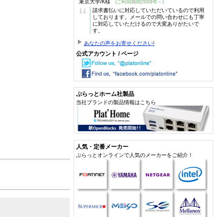
東京大学/K様
(ご利用期間2009年～)
“
請求書払いに対応していただいているので利用
しております。メールでの問い合わせにも丁寧
に対応していただけるので大変ありがたいで
す。
あなたの声をお寄せください!
公式アカウント / ページ
ぷらっとホーム社製品
当社ブランドの製品情報はこちら
人気・定番メーカー
ぷらっとオンラインで人気のメーカーをご紹介！