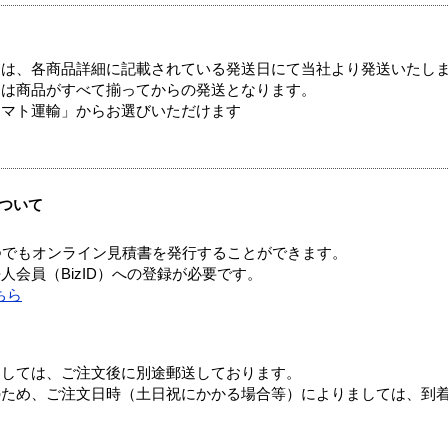
ては、各商品詳細に記載されている発送日にて当社より発送いたし
送は商品がすべて揃ってからの発送となります。
ヤマト運輸」からお選びいただけます
ついて
つでもオンライン見積書を発行することができます。
会員（BizID）への登録が必要です。
ちら
ましては、ご注文後に別途郵送しております。
のため、ご注文日時（土日祝にかかる場合等）によりましては、到