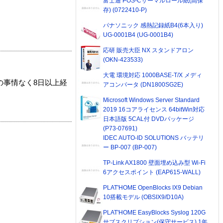
富士通 POS-Cサーマルロール紙(高保
存) (0722410-P)
パナソニック 感熱記録紙B4(6本入り)
UG-0001B4 (UG-0001B4)
応研 販売大臣 NX スタンドアロン
(OKN-423533)
大電 環境対応 1000BASE-T/X メディ
の事情なく8日以上経
アコンバータ (DN1800SG2E)
Microsoft Windows Server Standard
2019 16コアライセンス 64bitWin対応
日本語版 5CAL付 DVDパッケージ
(P73-07691)
IDEC AUTO-ID SOLUTIONS バッテリ
ー BP-007 (BP-007)
TP-Link AX1800 壁面埋め込み型 Wi-Fi
6アクセスポイント (EAP615-WALL)
PLAT'HOME OpenBlocks IX9 Debian
10搭載モデル (OBSIX9/D10A)
PLAT'HOME EasyBlocks Syslog 120G
サブスクリプション(保守サービス) 1年