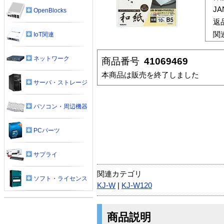
J
OpenBlocks
返
関
IoT関連
ネットワーク
商品番号
41069469
本商品は販売を終了しました
サーバ・ストレージ
パソコン・周辺機器
PCパーツ
サプライ
関連カテゴリ
ソフト・ライセンス
KJ-W
|
KJ-W120
商品説明