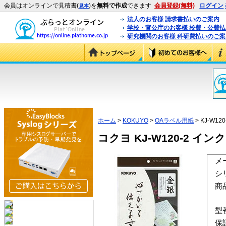
会員はオンラインで見積書(
)を
無料で作成
できます
会員登録(無料)
ログイン
見本
法人のお客様 請求書払いのご案内
学校・官公庁のお客様 校費・公費
研究機関のお客様 科研費払いのご案
ホーム
>
KOKUYO
>
OAラベル用紙
> KJ-W120
コクヨ KJ-W120-2 イン
メ
シ
商
型
保