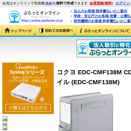
会員はオンラインで見積書(
)を
無料で作成
できます
会員登録(無料)
ログイン
見本
法人のお客様 請求書払いのご案内
学校・官公庁のお客様 校費・公費
研究機関のお客様 科研費払いのご案
コクヨ EDC-CMF138M
イル (EDC-CMF138M)