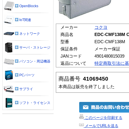
OpenBlocks
IoT関連
メーカー
コクヨ
ネットワーク
商品名
EDC-CMF138
型番
EDC-CMF138M
サーバ・ストレージ
保証条件
メーカー保証
JANコード
4901480815039
パソコン・周辺機器
返品について
特定商取引法に基
PCパーツ
商品番号
41069450
本商品は販売を終了しました
サプライ
ソフト・ライセンス
このページを印刷する
メールでURLを送る