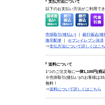
支払方法について
以下のお支払い方法がご利用で
売掛取引(後払い)
｜
銀行振込(後
換宅配便
｜
セブンイレブン決済
⇒
支払方法について詳しくはこ
送料について
1つのご注文毎に
一律1,100円(税
※売掛取引(後払い)のお客様は33
無料！
⇒
送料について詳しくはこちら