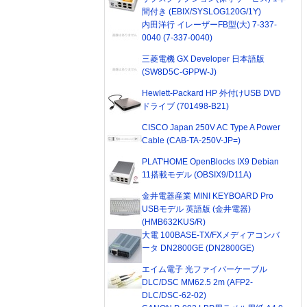
間付き (EBIX/SYSLOG120G/1Y)
内田洋行 イレーザーFB型(大) 7-337-
0040 (7-337-0040)
三菱電機 GX Developer 日本語版
(SW8D5C-GPPW-J)
Hewlett-Packard HP 外付けUSB DVD
ドライブ (701498-B21)
CISCO Japan 250V AC Type A Power
Cable (CAB-TA-250V-JP=)
PLAT'HOME OpenBlocks IX9 Debian
11搭載モデル (OBSIX9/D11A)
金井電器産業 MINI KEYBOARD Pro
USBモデル 英語版 (金井電器)
(HMB632KUS/R)
大電 100BASE-TX/FXメディアコンバ
ータ DN2800GE (DN2800GE)
エイム電子 光ファイバーケーブル
DLC/DSC MM62.5 2m (AFP2-
DLC/DSC-62-02)