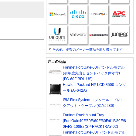
その他、多数のメーカー商品を取り扱ってます
注目の商品
Fortinet FortiGate-60Fバンドルモデル
(初年度先出しセンドバック保守付)
(FG-60F-BDL-US)
Hewlett-Packard HP LCD 8500 コンソ
ール (AF642A)
IBM Flex System コンソール・ブレイ
クアウト・ケーブル (81Y5286)
Fortinet Rack Mount Tray
(FortiGate40F/50E/60E/60F/61F/80E/8
0F/FS-108E) (SP-RACKTRAY-02)
Fortinet FortiGate-80F バンドルモデル