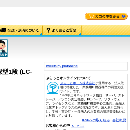
Tweets by platonline
1段 (LC-
ぷらっとオンラインについて
ぷらっとホーム株式会社
が運用する、法人取
引に特化した「業務用IT機器専門の調達支援
サイト」です。
1999年よりネットワーク機器、サーバ、スト
レージ、パソコン周辺機器、PCパーツ、ソフトウェ
ア、ライセンスなど、業務用IT機器中心に販売。品揃え
は業界トップクラスの約5.5万点です。法人取引に特化
し、学校・官公庁・一般法人のお客様の請求書後払いに
も対応しています。
IPv6への取り組み
会社概要
お客様からの声
もっと見る