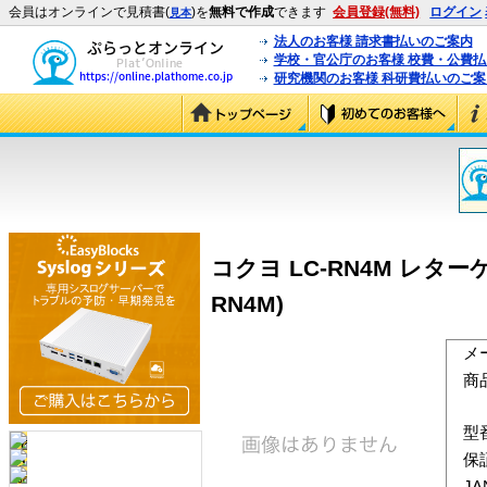
会員はオンラインで見積書(
)を
無料で作成
できます
会員登録(無料)
ログイン
見本
法人のお客様 請求書払いのご案内
学校・官公庁のお客様 校費・公費
研究機関のお客様 科研費払いのご案
コクヨ LC-RN4M レタ
RN4M)
メ
商
型
保
J