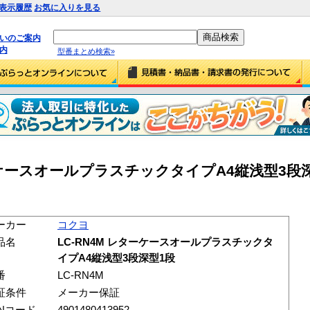
表示履歴
お気に入りを見る
払いのご案内
内
型番まとめ検索»
ーケースオールプラスチックタイプA4縦浅型3段深型
ーカー
コクヨ
品名
LC-RN4M レターケースオールプラスチックタ
イプA4縦浅型3段深型1段
番
LC-RN4M
証条件
メーカー保証
ANコード
4901480413952