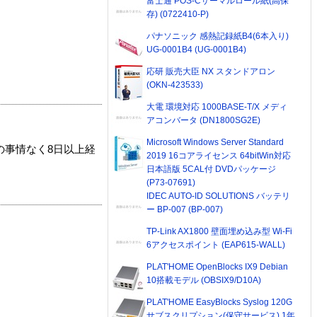
富士通 POS-Cサーマルロール紙(高保
存) (0722410-P)
パナソニック 感熱記録紙B4(6本入り)
UG-0001B4 (UG-0001B4)
応研 販売大臣 NX スタンドアロン
(OKN-423533)
大電 環境対応 1000BASE-T/X メディ
アコンバータ (DN1800SG2E)
Microsoft Windows Server Standard
の事情なく8日以上経
2019 16コアライセンス 64bitWin対応
日本語版 5CAL付 DVDパッケージ
(P73-07691)
IDEC AUTO-ID SOLUTIONS バッテリ
ー BP-007 (BP-007)
TP-Link AX1800 壁面埋め込み型 Wi-Fi
6アクセスポイント (EAP615-WALL)
PLAT'HOME OpenBlocks IX9 Debian
10搭載モデル (OBSIX9/D10A)
PLAT'HOME EasyBlocks Syslog 120G
サブスクリプション(保守サービス) 1年