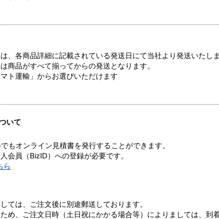
ては、各商品詳細に記載されている発送日にて当社より発送いたし
送は商品がすべて揃ってからの発送となります。
ヤマト運輸」からお選びいただけます
ついて
つでもオンライン見積書を発行することができます。
会員（BizID）への登録が必要です。
ちら
ましては、ご注文後に別途郵送しております。
のため、ご注文日時（土日祝にかかる場合等）によりましては、到