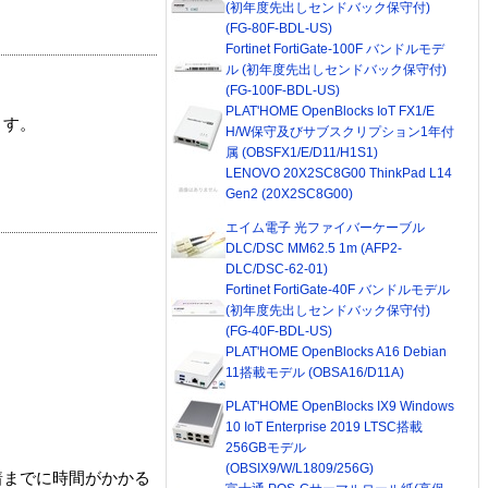
(初年度先出しセンドバック保守付)
(FG-80F-BDL-US)
Fortinet FortiGate-100F バンドルモデ
ル (初年度先出しセンドバック保守付)
(FG-100F-BDL-US)
PLAT'HOME OpenBlocks IoT FX1/E
ます。
H/W保守及びサブスクリプション1年付
属 (OBSFX1/E/D11/H1S1)
LENOVO 20X2SC8G00 ThinkPad L14
Gen2 (20X2SC8G00)
エイム電子 光ファイバーケーブル
DLC/DSC MM62.5 1m (AFP2-
DLC/DSC-62-01)
Fortinet FortiGate-40F バンドルモデル
(初年度先出しセンドバック保守付)
(FG-40F-BDL-US)
PLAT'HOME OpenBlocks A16 Debian
11搭載モデル (OBSA16/D11A)
PLAT'HOME OpenBlocks IX9 Windows
10 IoT Enterprise 2019 LTSC搭載
256GBモデル
(OBSIX9/W/L1809/256G)
着までに時間がかかる