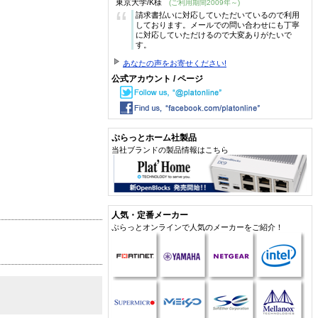
東京大学/K様
(ご利用期間2009年～)
“
請求書払いに対応していただいているので利用
しております。メールでの問い合わせにも丁寧
に対応していただけるので大変ありがたいで
す。
あなたの声をお寄せください!
公式アカウント / ページ
ぷらっとホーム社製品
当社ブランドの製品情報はこちら
人気・定番メーカー
ぷらっとオンラインで人気のメーカーをご紹介！