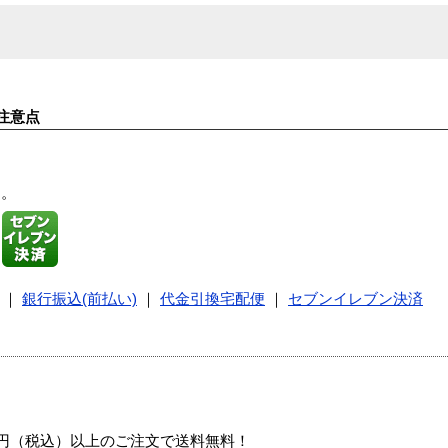
注意点
す。
｜
銀行振込(前払い)
｜
代金引換宅配便
｜
セブンイレブン決済
00円（税込）以上のご注文で送料無料！