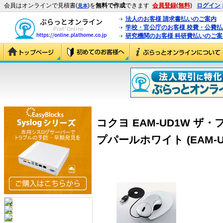
会員はオンラインで見積書(
)を
無料で作成
できます
会員登録(無料)
ログイン
見本
法人のお客様 請求書払いのご案内
学校・官公庁のお客様 校費・公費
研究機関のお客様 科研費払いのご案
コクヨ EAM-UD1W 
プパールホワイト (EAM-U