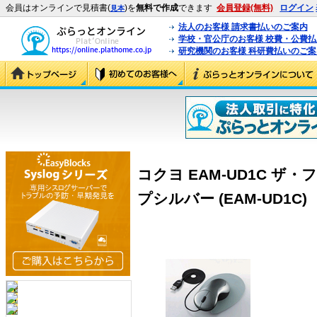
会員はオンラインで見積書(
)を
無料で作成
できます
会員登録(無料)
ログイン
見本
法人のお客様 請求書払いのご案内
学校・官公庁のお客様 校費・公費
研究機関のお客様 科研費払いのご案
コクヨ EAM-UD1C 
プシルバー (EAM-UD1C)