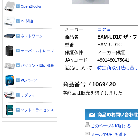
OpenBlocks
IoT関連
メーカー
コクヨ
ネットワーク
商品名
EAM-UD1C 
型番
EAM-UD1C
サーバ・ストレージ
保証条件
メーカー保証
JANコード
4901480175041
パソコン・周辺機器
返品について
特定商取引法に基
PCパーツ
商品番号
41069420
本商品は販売を終了しました
サプライ
ソフト・ライセンス
このページを印刷する
メールでURLを送る