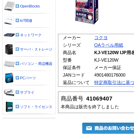
OpenBlocks
IoT関連
ネットワーク
メーカー
コクヨ
シリーズ
OAラベル用紙
サーバ・ストレージ
商品名
KJ-VE120W I
型番
KJ-VE120W
パソコン・周辺機器
保証条件
メーカー保証
JANコード
4901480176000
PCパーツ
返品について
特定商取引法に基
サプライ
商品番号
41069407
本商品は販売を終了しました
ソフト・ライセンス