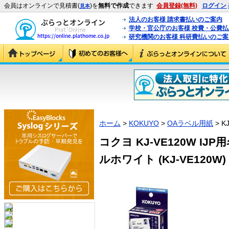
会員はオンラインで見積書(
)を
無料で作成
できます
会員登録(無料)
ログイン
見本
法人のお客様 請求書払いのご案内
学校・官公庁のお客様 校費・公費
研究機関のお客様 科研費払いのご案
ホーム
>
KOKUYO
>
OAラベル用紙
> K
コクヨ KJ-VE120W I
ルホワイト (KJ-VE120W)