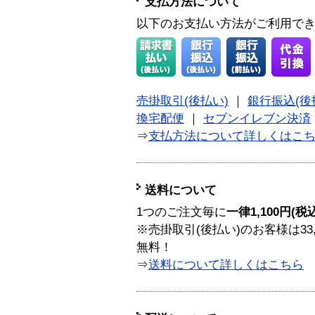
支払方法について
以下のお支払い方法がご利用で
売掛取引(後払い)
｜
銀行振込(後
換宅配便
｜
セブンイレブン決済
⇒
支払方法について詳しくはこ
送料について
1つのご注文毎に
一律1,100円(税
※売掛取引(後払い)のお客様は33
無料！
⇒
送料について詳しくはこちら