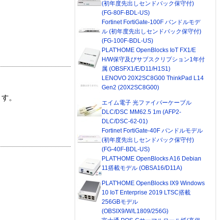
(初年度先出しセンドバック保守付)
(FG-80F-BDL-US)
Fortinet FortiGate-100F バンドルモデ
ル (初年度先出しセンドバック保守付)
(FG-100F-BDL-US)
PLAT'HOME OpenBlocks IoT FX1/E
H/W保守及びサブスクリプション1年付
属 (OBSFX1/E/D11/H1S1)
LENOVO 20X2SC8G00 ThinkPad L14
Gen2 (20X2SC8G00)
ます。
エイム電子 光ファイバーケーブル
DLC/DSC MM62.5 1m (AFP2-
DLC/DSC-62-01)
Fortinet FortiGate-40F バンドルモデル
(初年度先出しセンドバック保守付)
(FG-40F-BDL-US)
PLAT'HOME OpenBlocks A16 Debian
11搭載モデル (OBSA16/D11A)
PLAT'HOME OpenBlocks IX9 Windows
10 IoT Enterprise 2019 LTSC搭載
256GBモデル
(OBSIX9/W/L1809/256G)