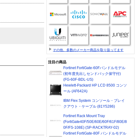
その他、多数のメーカー商品を取り扱ってます
注目の商品
Fortinet FortiGate-60Fバンドルモデル
(初年度先出しセンドバック保守付)
(FG-60F-BDL-US)
Hewlett-Packard HP LCD 8500 コンソ
ール (AF642A)
IBM Flex System コンソール・ブレイ
クアウト・ケーブル (81Y5286)
Fortinet Rack Mount Tray
(FortiGate40F/50E/60E/60F/61F/80E/8
0F/FS-108E) (SP-RACKTRAY-02)
Fortinet FortiGate-80F バンドルモデル