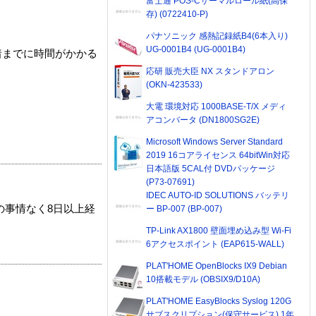
富士通 POS-Cサーマルロール紙(高保
存) (0722410-P)
パナソニック 感熱記録紙B4(6本入り)
UG-0001B4 (UG-0001B4)
着までに時間がかかる
応研 販売大臣 NX スタンドアロン
(OKN-423533)
大電 環境対応 1000BASE-T/X メディ
アコンバータ (DN1800SG2E)
Microsoft Windows Server Standard
2019 16コアライセンス 64bitWin対応
日本語版 5CAL付 DVDパッケージ
(P73-07691)
IDEC AUTO-ID SOLUTIONS バッテリ
の事情なく8日以上経
ー BP-007 (BP-007)
TP-Link AX1800 壁面埋め込み型 Wi-Fi
6アクセスポイント (EAP615-WALL)
PLAT'HOME OpenBlocks IX9 Debian
10搭載モデル (OBSIX9/D10A)
PLAT'HOME EasyBlocks Syslog 120G
サブスクリプション(保守サービス) 1年