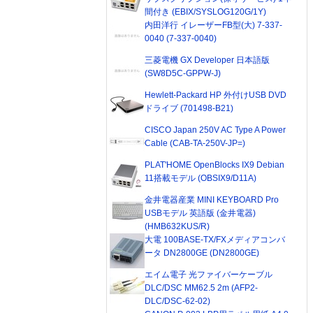
間付き (EBIX/SYSLOG120G/1Y)
内田洋行 イレーザーFB型(大) 7-337-
0040 (7-337-0040)
三菱電機 GX Developer 日本語版
(SW8D5C-GPPW-J)
Hewlett-Packard HP 外付けUSB DVD
ドライブ (701498-B21)
CISCO Japan 250V AC Type A Power
Cable (CAB-TA-250V-JP=)
PLAT'HOME OpenBlocks IX9 Debian
11搭載モデル (OBSIX9/D11A)
金井電器産業 MINI KEYBOARD Pro
USBモデル 英語版 (金井電器)
(HMB632KUS/R)
大電 100BASE-TX/FXメディアコンバ
ータ DN2800GE (DN2800GE)
エイム電子 光ファイバーケーブル
DLC/DSC MM62.5 2m (AFP2-
DLC/DSC-62-02)