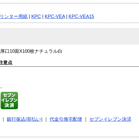
リンター用紙
|
KPC
|
KPC-VEA
|
KPC-VEA15
口10面X100枚ナチュラル白
注意点
す。
｜
銀行振込(前払い)
｜
代金引換宅配便
｜
セブンイレブン決済