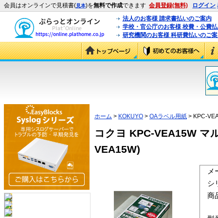
会員はオンラインで見積書(
)を
無料で作成
できます
会員登録(無料)
ログイン
見本
法人のお客様 請求書払いのご案内
学校・官公庁のお客様 校費・公費
研究機関のお客様 科研費払いのご案
ホーム
>
KOKUYO
>
OAラベル用紙
> KPC-VE
コクヨ KPC-VEA15W 
VEA15W)
メ
シ
商