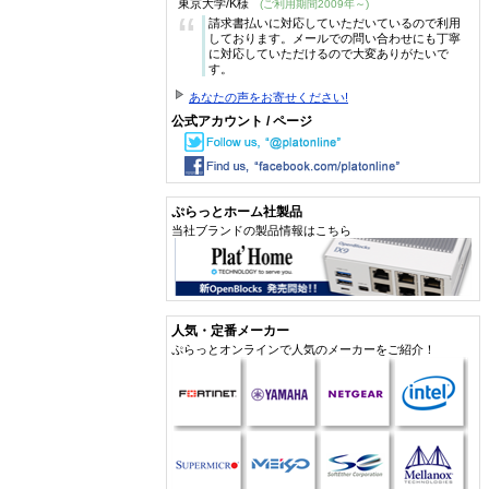
東京大学/K様
(ご利用期間2009年～)
“
請求書払いに対応していただいているので利用
しております。メールでの問い合わせにも丁寧
に対応していただけるので大変ありがたいで
す。
あなたの声をお寄せください!
公式アカウント / ページ
ぷらっとホーム社製品
当社ブランドの製品情報はこちら
人気・定番メーカー
ぷらっとオンラインで人気のメーカーをご紹介！