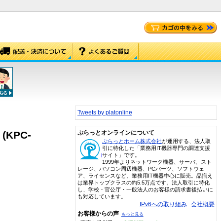
Tweets by platonline
KPC-
ぷらっとオンラインについて
ぷらっとホーム株式会社
が運用する、法人取
引に特化した「業務用IT機器専門の調達支援
サイト」です。
1999年よりネットワーク機器、サーバ、スト
レージ、パソコン周辺機器、PCパーツ、ソフトウェ
ア、ライセンスなど、業務用IT機器中心に販売。品揃え
は業界トップクラスの約5.5万点です。法人取引に特化
し、学校・官公庁・一般法人のお客様の請求書後払いに
も対応しています。
IPv6への取り組み
会社概要
お客様からの声
もっと見る