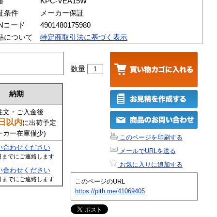
番
KPC-VEA15W
証条件
メーカー保証
ANコード
4901480175980
品について
特定商取引法に基づく表示
数量
納期
注文・ご入金後
日以内
に出荷予定
ーカー在庫僅少)
このページを印刷する
い合わせください
メールでURLを送る
日までにご連絡します
お気に入りに追加する
い合わせください
日までにご連絡します
このページのURL
https://plth.me/41069405