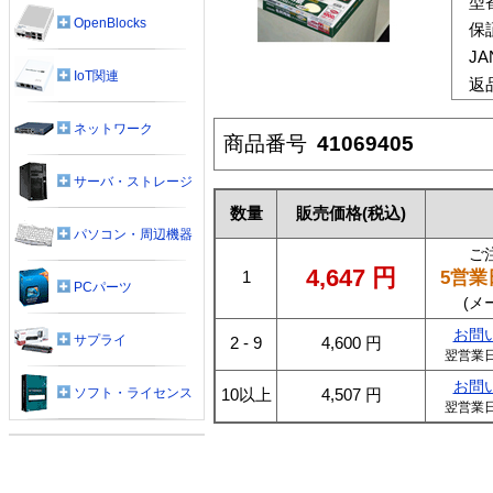
型
OpenBlocks
保
J
IoT関連
返
ネットワーク
商品番号
41069405
サーバ・ストレージ
数量
販売価格
(税込)
パソコン・周辺機器
ご
4,647
円
5営業
1
PCパーツ
(メ
お問
サプライ
2 - 9
4,600
円
翌営業
お問
ソフト・ライセンス
10以上
4,507
円
翌営業