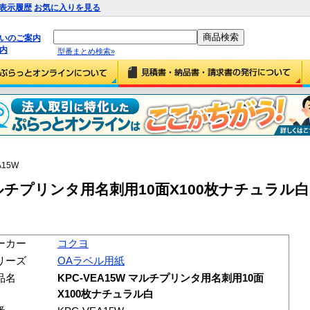
表示履歴
お気に入りを見る
払いのご案内
内
型番まとめ検索»
A15W
マルチプリンタ用名刺用10面X100枚ナチュラル白 (
ーカー
コクヨ
リーズ
OAラベル用紙
品名
KPC-VEA15W マルチプリンタ用名刺用10面
X100枚ナチュラル白