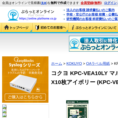
会員はオンラインで見積書(
)を
無料で作成
できます
会員登録(無料)
ログイン
見本
法人のお客様 請求書払いのご案内
学校・官公庁のお客様 校費・公費
研究機関のお客様 科研費払いのご案
ホーム
>
KOKUYO
>
OAラベル用紙
> K
コクヨ KPC-VEA10LY
X10枚アイボリー (KPC-VE