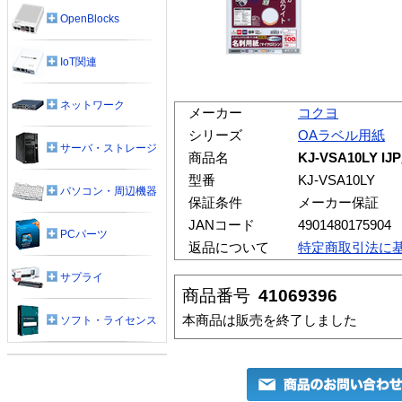
OpenBlocks
IoT関連
ネットワーク
メーカー
コクヨ
シリーズ
OAラベル用紙
サーバ・ストレージ
商品名
KJ-VSA10LY
型番
KJ-VSA10LY
パソコン・周辺機器
保証条件
メーカー保証
JANコード
4901480175904
PCパーツ
返品について
特定商取引法に
サプライ
商品番号
41069396
本商品は販売を終了しました
ソフト・ライセンス