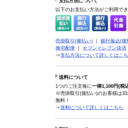
支払方法について
以下のお支払い方法がご利用で
売掛取引(後払い)
｜
銀行振込(後
換宅配便
｜
セブンイレブン決済
⇒
支払方法について詳しくはこ
送料について
1つのご注文毎に
一律1,100円(税
※売掛取引(後払い)のお客様は33
無料！
⇒
送料について詳しくはこちら