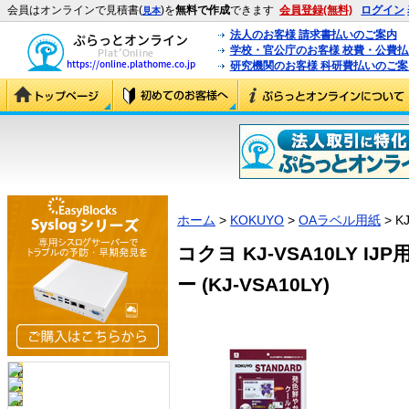
会員はオンラインで見積書(
)を
無料で作成
できます
会員登録(無料)
ログイン
見本
法人のお客様 請求書払いのご案内
学校・官公庁のお客様 校費・公費
研究機関のお客様 科研費払いのご案
ホーム
>
KOKUYO
>
OAラベル用紙
> K
コクヨ KJ-VSA10LY I
ー (KJ-VSA10LY)