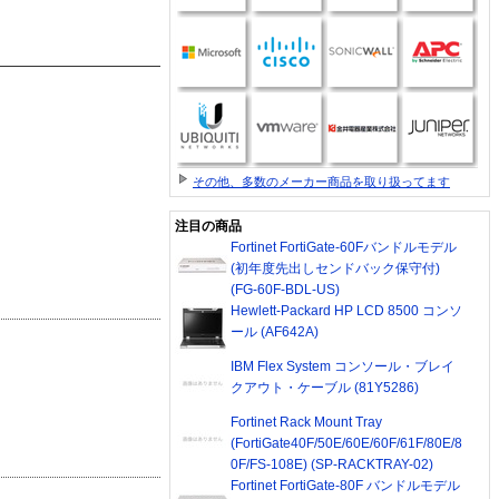
その他、多数のメーカー商品を取り扱ってます
注目の商品
Fortinet FortiGate-60Fバンドルモデル
(初年度先出しセンドバック保守付)
(FG-60F-BDL-US)
Hewlett-Packard HP LCD 8500 コンソ
ール (AF642A)
IBM Flex System コンソール・ブレイ
クアウト・ケーブル (81Y5286)
Fortinet Rack Mount Tray
(FortiGate40F/50E/60E/60F/61F/80E/8
0F/FS-108E) (SP-RACKTRAY-02)
Fortinet FortiGate-80F バンドルモデル