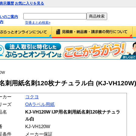
表示履歴
お気に入りを見る
払いのご案内
内
型番まとめ検索»
20W
P用名刺用紙名刺120枚ナチュラル白 (KJ-VH120W
ーカー
コクヨ
リーズ
OAラベル用紙
品名
KJ-VH120W IJP用名刺用紙名刺120枚ナチュラ
ル白
番
KJ-VH120W
証条件
メーカー保証