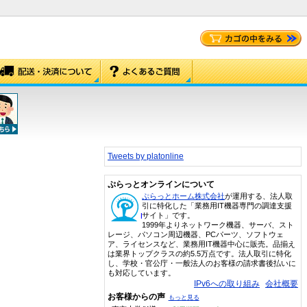
Tweets by platonline
)
ぷらっとオンラインについて
ぷらっとホーム株式会社
が運用する、法人取
引に特化した「業務用IT機器専門の調達支援
サイト」です。
1999年よりネットワーク機器、サーバ、スト
レージ、パソコン周辺機器、PCパーツ、ソフトウェ
ア、ライセンスなど、業務用IT機器中心に販売。品揃え
は業界トップクラスの約5.5万点です。法人取引に特化
し、学校・官公庁・一般法人のお客様の請求書後払いに
も対応しています。
IPv6への取り組み
会社概要
お客様からの声
もっと見る