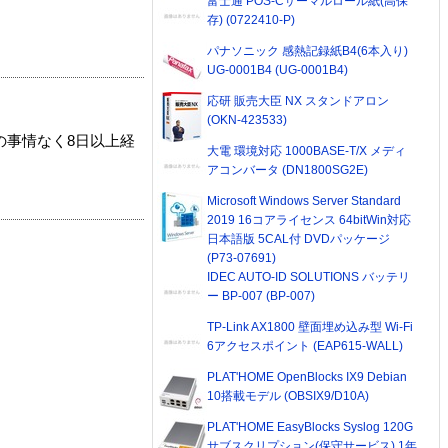
富士通 POS-Cサーマルロール紙(高保
存) (0722410-P)
パナソニック 感熱記録紙B4(6本入り)
UG-0001B4 (UG-0001B4)
応研 販売大臣 NX スタンドアロン
(OKN-423533)
の事情なく8日以上経
大電 環境対応 1000BASE-T/X メディ
アコンバータ (DN1800SG2E)
Microsoft Windows Server Standard
2019 16コアライセンス 64bitWin対応
日本語版 5CAL付 DVDパッケージ
(P73-07691)
IDEC AUTO-ID SOLUTIONS バッテリ
ー BP-007 (BP-007)
TP-Link AX1800 壁面埋め込み型 Wi-Fi
6アクセスポイント (EAP615-WALL)
PLAT'HOME OpenBlocks IX9 Debian
10搭載モデル (OBSIX9/D10A)
PLAT'HOME EasyBlocks Syslog 120G
サブスクリプション(保守サービス) 1年