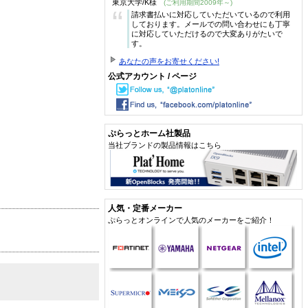
東京大学/K様
(ご利用期間2009年～)
“
請求書払いに対応していただいているので利用
しております。メールでの問い合わせにも丁寧
に対応していただけるので大変ありがたいで
す。
あなたの声をお寄せください!
公式アカウント / ページ
ぷらっとホーム社製品
当社ブランドの製品情報はこちら
人気・定番メーカー
ぷらっとオンラインで人気のメーカーをご紹介！