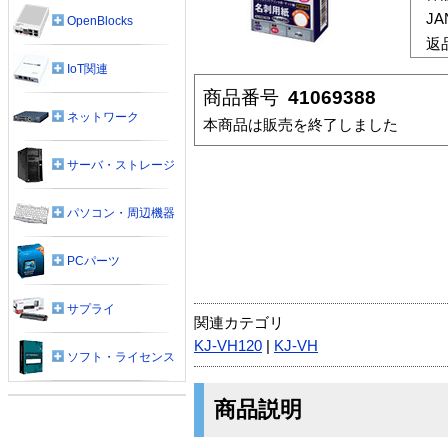
J
OpenBlocks
返
IoT関連
商品番号
41069388
ネットワーク
本商品は販売を終了しました
サーバ・ストレージ
パソコン・周辺機器
PCパーツ
サプライ
関連カテゴリ
KJ-VH120
|
KJ-VH
ソフト・ライセンス
商品説明