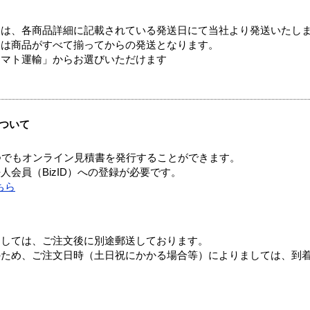
ては、各商品詳細に記載されている発送日にて当社より発送いたし
送は商品がすべて揃ってからの発送となります。
ヤマト運輸」からお選びいただけます
ついて
つでもオンライン見積書を発行することができます。
会員（BizID）への登録が必要です。
ちら
ましては、ご注文後に別途郵送しております。
のため、ご注文日時（土日祝にかかる場合等）によりましては、到