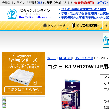
会員はオンラインで見積書(
)を
無料で作成
できます
会員登録(無料)
ログイン
見本
法人のお客様 請求書払いのご案内
学校・官公庁のお客様 校費・公費
研究機関のお客様 科研費払いのご案
ホーム
>
KOKUYO
>
OAラベル用紙
> KJ-VH1
コクヨ KJ-VH120W IJ
メ
シ
商
型
保