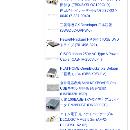
間付き (EBIX/SYSLOG120G/1Y)
内田洋行 イレーザーFB型(大) 7-337-
0040 (7-337-0040)
三菱電機 GX Developer 日本語版
(SW8D5C-GPPW-J)
Hewlett-Packard HP 外付けUSB DVD
ドライブ (701498-B21)
CISCO Japan 250V AC Type A Power
Cable (CAB-TA-250V-JP=)
PLAT'HOME OpenBlocks IX9 Debian
11搭載モデル (OBSIX9/D11A)
金井電器産業 MINI KEYBOARD Pro
USBモデル 英語版 (金井電器)
(HMB632KUS/R)
大電 100BASE-TX/FXメディアコンバ
ータ DN2800GE (DN2800GE)
エイム電子 光ファイバーケーブル
DLC/DSC MM62.5 2m (AFP2-
DLC/DSC-62-02)