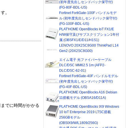
(初年度先出しセンドバック保守付)
(FG-80F-BDL-US)
ます。
Fortinet FortiGate-100F バンドルモデ
ル (初年度先出しセンドバック保守付)
(FG-100F-BDL-US)
PLAT'HOME OpenBlocks IoT FX1/E
H/W保守及びサブスクリプション1年付
属 (OBSFX1/E/D11/H1S1)
LENOVO 20X2SC8G00 ThinkPad L14
Gen2 (20X2SC8G00)
エイム電子 光ファイバーケーブル
DLC/DSC MM62.5 1m (AFP2-
DLC/DSC-62-01)
Fortinet FortiGate-40F バンドルモデル
(初年度先出しセンドバック保守付)
(FG-40F-BDL-US)
PLAT'HOME OpenBlocks A16 Debian
11搭載モデル (OBSA16/D11A)
着までに時間がかかる
PLAT'HOME OpenBlocks IX9 Windows
10 IoT Enterprise 2019 LTSC搭載
256GBモデル
(OBSIX9/W/L1809/256G)