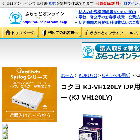
会員はオンラインで見積書(
)を
無料で作成
できます
会員登録(無料)
ログイン
見本
法人のお客様 請求書払いのご案内
学校・官公庁のお客様 校費・公費
研究機関のお客様 科研費払いのご案
ホーム
>
KOKUYO
>
OAラベル用紙
> K
コクヨ KJ-VH120LY 
ー (KJ-VH120LY)