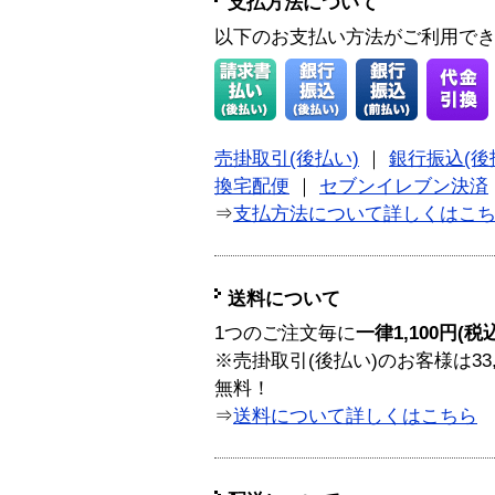
支払方法について
以下のお支払い方法がご利用で
売掛取引(後払い)
｜
銀行振込(後
換宅配便
｜
セブンイレブン決済
⇒
支払方法について詳しくはこ
送料について
1つのご注文毎に
一律1,100円(税
※売掛取引(後払い)のお客様は33
無料！
⇒
送料について詳しくはこちら