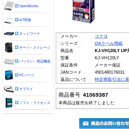
OpenBlocks
IoT関連
ネットワーク
メーカー
コクヨ
シリーズ
OAラベル用紙
サーバ・ストレージ
商品名
KJ-VH120LY
型番
KJ-VH120LY
パソコン・周辺機器
保証条件
メーカー保証
JANコード
4901480176031
PCパーツ
返品について
特定商取引法に
サプライ
商品番号
41069387
本商品は販売を終了しました
ソフト・ライセンス