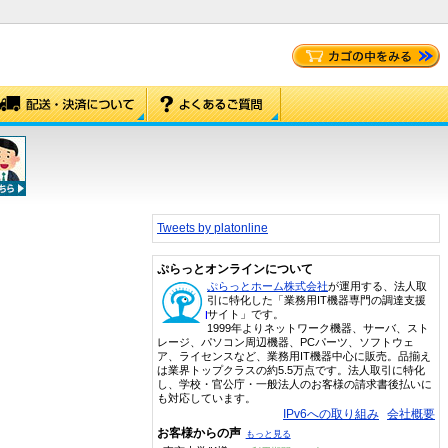
Tweets by platonline
ぷらっとオンラインについて
ぷらっとホーム株式会社
が運用する、法人取
引に特化した「業務用IT機器専門の調達支援
サイト」です。
1999年よりネットワーク機器、サーバ、スト
レージ、パソコン周辺機器、PCパーツ、ソフトウェ
ア、ライセンスなど、業務用IT機器中心に販売。品揃え
は業界トップクラスの約5.5万点です。法人取引に特化
し、学校・官公庁・一般法人のお客様の請求書後払いに
も対応しています。
IPv6への取り組み
会社概要
お客様からの声
もっと見る