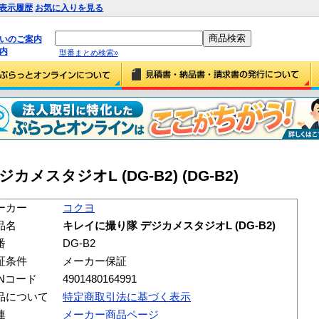
表示履歴
お気に入りを見る
払いのご案内
内
型番まとめ検索»
メスタジオL (DG-B2) (DG-B2)
ーカー
コクヨ
品名
キレイに撮り隊 デジカメスタジオL (DG-B2)
番
DG-B2
証条件
メーカー保証
ANコード
4901480164991
品について
特定商取引法に基づく表示
連
メーカー商品ページ