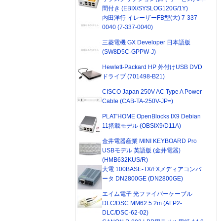
間付き (EBIX/SYSLOG120G/1Y)
内田洋行 イレーザーFB型(大) 7-337-
0040 (7-337-0040)
三菱電機 GX Developer 日本語版
(SW8D5C-GPPW-J)
Hewlett-Packard HP 外付けUSB DVD
ドライブ (701498-B21)
CISCO Japan 250V AC Type A Power
Cable (CAB-TA-250V-JP=)
PLAT'HOME OpenBlocks IX9 Debian
11搭載モデル (OBSIX9/D11A)
金井電器産業 MINI KEYBOARD Pro
USBモデル 英語版 (金井電器)
(HMB632KUS/R)
大電 100BASE-TX/FXメディアコンバ
ータ DN2800GE (DN2800GE)
エイム電子 光ファイバーケーブル
DLC/DSC MM62.5 2m (AFP2-
DLC/DSC-62-02)