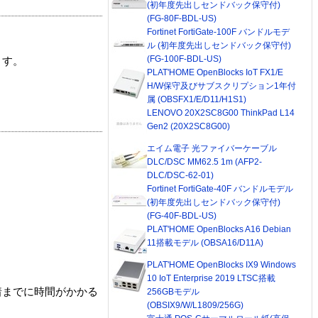
(初年度先出しセンドバック保守付)
(FG-80F-BDL-US)
Fortinet FortiGate-100F バンドルモデ
ル (初年度先出しセンドバック保守付)
(FG-100F-BDL-US)
ます。
PLAT'HOME OpenBlocks IoT FX1/E
H/W保守及びサブスクリプション1年付
属 (OBSFX1/E/D11/H1S1)
LENOVO 20X2SC8G00 ThinkPad L14
Gen2 (20X2SC8G00)
エイム電子 光ファイバーケーブル
DLC/DSC MM62.5 1m (AFP2-
DLC/DSC-62-01)
Fortinet FortiGate-40F バンドルモデル
(初年度先出しセンドバック保守付)
(FG-40F-BDL-US)
PLAT'HOME OpenBlocks A16 Debian
11搭載モデル (OBSA16/D11A)
PLAT'HOME OpenBlocks IX9 Windows
10 IoT Enterprise 2019 LTSC搭載
着までに時間がかかる
256GBモデル
(OBSIX9/W/L1809/256G)