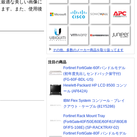
に最適な美しい画像に
きます。また、使用後
その他、多数のメーカー商品を取り扱ってます
注目の商品
Fortinet FortiGate-60Fバンドルモデル
(初年度先出しセンドバック保守付)
(FG-60F-BDL-US)
Hewlett-Packard HP LCD 8500 コンソ
ール (AF642A)
IBM Flex System コンソール・ブレイ
クアウト・ケーブル (81Y5286)
Fortinet Rack Mount Tray
(FortiGate40F/50E/60E/60F/61F/80E/8
0F/FS-108E) (SP-RACKTRAY-02)
Fortinet FortiGate-80F バンドルモデル