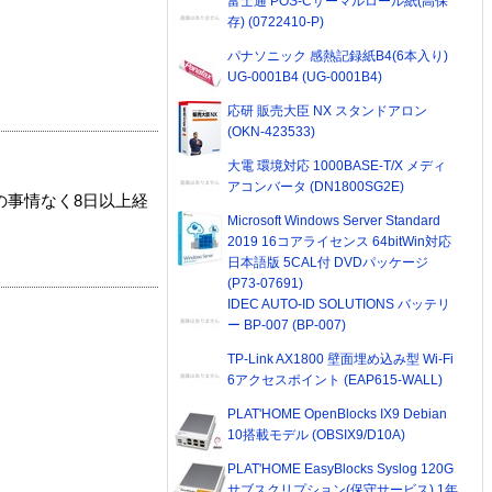
富士通 POS-Cサーマルロール紙(高保
存) (0722410-P)
パナソニック 感熱記録紙B4(6本入り)
UG-0001B4 (UG-0001B4)
応研 販売大臣 NX スタンドアロン
(OKN-423533)
大電 環境対応 1000BASE-T/X メディ
アコンバータ (DN1800SG2E)
の事情なく8日以上経
Microsoft Windows Server Standard
2019 16コアライセンス 64bitWin対応
日本語版 5CAL付 DVDパッケージ
(P73-07691)
IDEC AUTO-ID SOLUTIONS バッテリ
ー BP-007 (BP-007)
TP-Link AX1800 壁面埋め込み型 Wi-Fi
6アクセスポイント (EAP615-WALL)
PLAT'HOME OpenBlocks IX9 Debian
10搭載モデル (OBSIX9/D10A)
PLAT'HOME EasyBlocks Syslog 120G
サブスクリプション(保守サービス) 1年