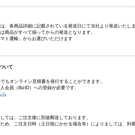
ては、各商品詳細に記載されている発送日にて当社より発送いたし
送は商品がすべて揃ってからの発送となります。
ヤマト運輸」からお選びいただけます
ついて
つでもオンライン見積書を発行することができます。
会員（BizID）への登録が必要です。
ちら
ましては、ご注文後に別途郵送しております。
のため、ご注文日時（土日祝にかかる場合等）によりましては、到