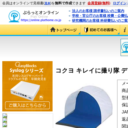
会員はオンラインで見積書(
)を
無料で作成
できます
会員登録(無料)
ログイン
見本
法人のお客様 請求書払いのご案内
学校・官公庁のお客様 校費・公費
研究機関のお客様 科研費払いのご案
コクヨ キレイに撮り隊 デジカ
メ
商
型
保
J
返
関