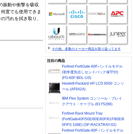
の振動や衝撃を吸収
り何度でも使用できま
分の汚れを拭き取り、
その他、多数のメーカー商品を取り扱ってます
注目の商品
Fortinet FortiGate-60Fバンドルモデル
(初年度先出しセンドバック保守付)
(FG-60F-BDL-US)
Hewlett-Packard HP LCD 8500 コンソ
ール (AF642A)
IBM Flex System コンソール・ブレイ
クアウト・ケーブル (81Y5286)
Fortinet Rack Mount Tray
(FortiGate40F/50E/60E/60F/61F/80E/8
0F/FS-108E) (SP-RACKTRAY-02)
Fortinet FortiGate-80F バンドルモデル