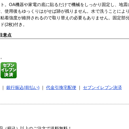
ト。OA機器や家電の底に貼るだけで機械をしっかり固定し、地震
で、使用後もゆっくりはがせば跡が残りません。水で洗うことによ
も粘着強度が維持されるので取り替えの必要もありません。固定部
(2枚)付き。
注意点
す。
｜
銀行振込(前払い)
｜
代金引換宅配便
｜
セブンイレブン決済
00円（税込）以上のご注文で送料無料！