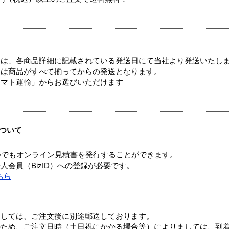
ては、各商品詳細に記載されている発送日にて当社より発送いたし
送は商品がすべて揃ってからの発送となります。
ヤマト運輸」からお選びいただけます
ついて
つでもオンライン見積書を発行することができます。
会員（BizID）への登録が必要です。
ちら
ましては、ご注文後に別途郵送しております。
のため、ご注文日時（土日祝にかかる場合等）によりましては、到