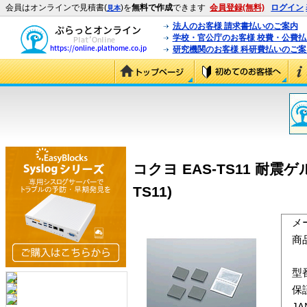
会員はオンラインで見積書(
)を
無料で作成
できます
会員登録(無料)
ログイン
見本
法人のお客様 請求書払いのご案内
学校・官公庁のお客様 校費・公費
研究機関のお客様 科研費払いのご案
コクヨ EAS-TS11 耐震ゲ
TS11)
メ
商
型
保
J