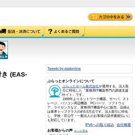
Tweets by platonline
 (EAS-
ぷらっとオンラインについて
ぷらっとホーム株式会社
が運用する、法人取
引に特化した「業務用IT機器専門の調達支援
サイト」です。
1999年よりネットワーク機器、サーバ、スト
レージ、パソコン周辺機器、PCパーツ、ソフトウェ
ア、ライセンスなど、業務用IT機器中心に販売。品揃え
は業界トップクラスの約5.5万点です。法人取引に特化
し、学校・官公庁・一般法人のお客様の請求書後払いに
も対応しています。
IPv6への取り組み
会社概要
お客様からの声
もっと見る