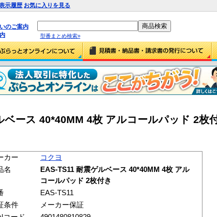
表示履歴
お気に入りを見る
払いのご案内
内
型番まとめ検索»
ルベース 40*40MM 4枚 アルコールパッド 2枚付き
ーカー
コクヨ
品名
EAS-TS11 耐震ゲルベース 40*40MM 4枚 アル
コールパッド 2枚付き
番
EAS-TS11
証条件
メーカー保証
ANコード
4901480810829