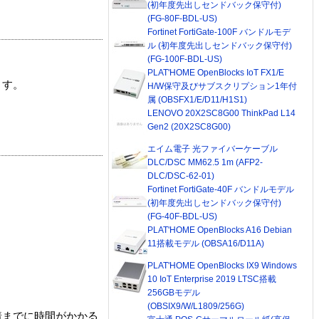
(初年度先出しセンドバック保守付)
(FG-80F-BDL-US)
Fortinet FortiGate-100F バンドルモデ
ル (初年度先出しセンドバック保守付)
(FG-100F-BDL-US)
PLAT'HOME OpenBlocks IoT FX1/E
ます。
H/W保守及びサブスクリプション1年付
属 (OBSFX1/E/D11/H1S1)
LENOVO 20X2SC8G00 ThinkPad L14
Gen2 (20X2SC8G00)
エイム電子 光ファイバーケーブル
DLC/DSC MM62.5 1m (AFP2-
DLC/DSC-62-01)
Fortinet FortiGate-40F バンドルモデル
(初年度先出しセンドバック保守付)
(FG-40F-BDL-US)
PLAT'HOME OpenBlocks A16 Debian
11搭載モデル (OBSA16/D11A)
PLAT'HOME OpenBlocks IX9 Windows
10 IoT Enterprise 2019 LTSC搭載
256GBモデル
(OBSIX9/W/L1809/256G)
着までに時間がかかる