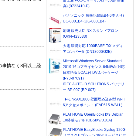
富士通 POS-Cサーマルロール紙(高保
存) (0722410-P)
パナソニック 感熱記録紙B4(6本入り)
UG-0001B4 (UG-0001B4)
応研 販売大臣 NX スタンドアロン
(OKN-423533)
大電 環境対応 1000BASE-T/X メディ
アコンバータ (DN1800SG2E)
Microsoft Windows Server Standard
の事情なく8日以上経
2019 16コアライセンス 64bitWin対応
日本語版 5CAL付 DVDパッケージ
(P73-07691)
IDEC AUTO-ID SOLUTIONS バッテリ
ー BP-007 (BP-007)
TP-Link AX1800 壁面埋め込み型 Wi-Fi
6アクセスポイント (EAP615-WALL)
PLAT'HOME OpenBlocks IX9 Debian
10搭載モデル (OBSIX9/D10A)
PLAT'HOME EasyBlocks Syslog 120G
サブスクリプション(保守サービス) 1年