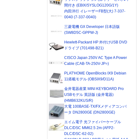
間付き (EBIX/SYSLOG120G/1Y)
内田洋行 イレーザーFB型(大) 7-337-
0040 (7-337-0040)
三菱電機 GX Developer 日本語版
(SW8D5C-GPPW-J)
Hewlett-Packard HP 外付けUSB DVD
ドライブ (701498-B21)
CISCO Japan 250V AC Type A Power
Cable (CAB-TA-250V-JP=)
PLAT'HOME OpenBlocks IX9 Debian
11搭載モデル (OBSIX9/D11A)
金井電器産業 MINI KEYBOARD Pro
USBモデル 英語版 (金井電器)
(HMB632KUS/R)
大電 100BASE-TX/FXメディアコンバ
ータ DN2800GE (DN2800GE)
エイム電子 光ファイバーケーブル
DLC/DSC MM62.5 2m (AFP2-
DLC/DSC-62-02)