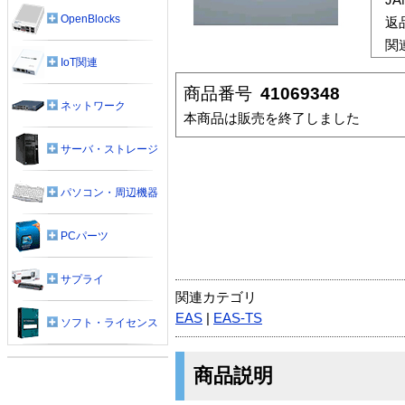
OpenBlocks
返
関
IoT関連
商品番号
41069348
ネットワーク
本商品は販売を終了しました
サーバ・ストレージ
パソコン・周辺機器
PCパーツ
サプライ
関連カテゴリ
EAS
|
EAS-TS
ソフト・ライセンス
商品説明