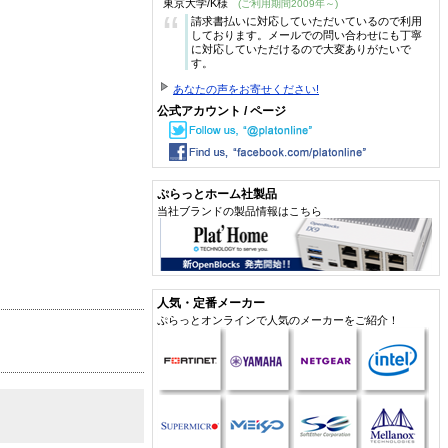
東京大学/K様
(ご利用期間2009年～)
“
請求書払いに対応していただいているので利用
しております。メールでの問い合わせにも丁寧
に対応していただけるので大変ありがたいで
す。
あなたの声をお寄せください!
公式アカウント / ページ
ぷらっとホーム社製品
当社ブランドの製品情報はこちら
人気・定番メーカー
ぷらっとオンラインで人気のメーカーをご紹介！