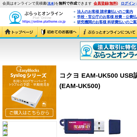
会員はオンラインで見積書(
)を
無料で作成
できます
会員登録(無料)
ログイン
見本
法人のお客様 請求書払いのご案内
学校・官公庁のお客様 校費・公費
研究機関のお客様 科研費払いのご案
コクヨ EAM-UK500 USB認
(EAM-UK500)