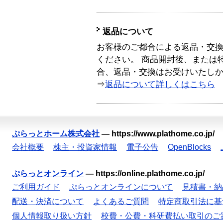
返品について
お客様のご都合による返品・交
ください。 商品開封後、または
合、返品・交換はお受けいたし
⇒
返品について詳しくはこちら
ぷらっとホーム株式会社
—
https://www.plathome.co.jp/
会社概要
株主・投資家情報
電子公告
OpenBlocks
ぷらっとオンライン
—
https://online.plathome.co.jp/
ご利用ガイド
ぷらっとオンラインについて
見積書・納
配送・決済について
よくあるご質問
特定商取引法に基
個人情報取り扱い方針
校費・公費・科研費払い取引のご