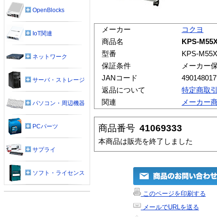
OpenBlocks
メーカー
コクヨ
IoT関連
商品名
KPS-M5
型番
KPS-M55
ネットワーク
保証条件
メーカー
JANコード
490148017
サーバ・ストレージ
返品について
特定商取
関連
メーカー
パソコン・周辺機器
商品番号
41069333
PCパーツ
本商品は販売を終了しました
サプライ
ソフト・ライセンス
このページを印刷する
メールでURLを送る