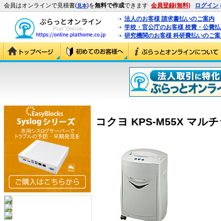
会員はオンラインで見積書(
)を
無料で作成
できます
会員登録(無料)
ログイン
見本
法人のお客様 請求書払いのご案内
学校・官公庁のお客様 校費・公費
研究機関のお客様 科研費払いのご案
コクヨ KPS-M55X マルチ