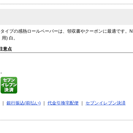
イプの感熱ロールペーパーは、領収書やクーポンに最適です。NS-
用) 白。
注意点
す。
｜
銀行振込(前払い)
｜
代金引換宅配便
｜
セブンイレブン決済