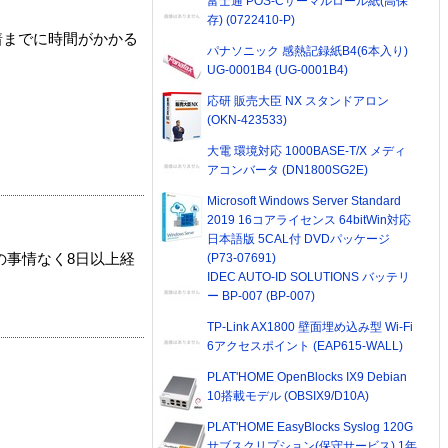
富士通 POS-Cサーマルロール紙(高保
存) (0722410-P)
着までに時間がかかる
パナソニック 感熱記録紙B4(6本入り)
UG-0001B4 (UG-0001B4)
応研 販売大臣 NX スタンドアロン
(OKN-423533)
大電 環境対応 1000BASE-T/X メディ
アコンバータ (DN1800SG2E)
Microsoft Windows Server Standard
2019 16コアライセンス 64bitWin対応
日本語版 5CAL付 DVDパッケージ
(P73-07691)
の事情なく8日以上経
IDEC AUTO-ID SOLUTIONS バッテリ
ー BP-007 (BP-007)
TP-Link AX1800 壁面埋め込み型 Wi-Fi
6アクセスポイント (EAP615-WALL)
PLAT'HOME OpenBlocks IX9 Debian
10搭載モデル (OBSIX9/D10A)
PLAT'HOME EasyBlocks Syslog 120G
サブスクリプション(保守サービス) 1年