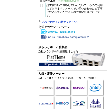
東京大学/K様
(ご利用期間2009年～)
“
請求書払いに対応していただいているので利用
しております。メールでの問い合わせにも丁寧
に対応していただけるので大変ありがたいで
す。
あなたの声をお寄せください!
公式アカウント / ページ
ぷらっとホーム社製品
当社ブランドの製品情報はこちら
人気・定番メーカー
ぷらっとオンラインで人気のメーカーをご紹介！