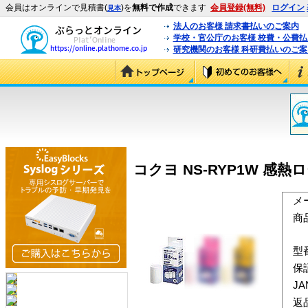
会員はオンラインで見積書(
)を
無料で作成
できます
会員登録(無料)
ログイン
見本
法人のお客様 請求書払いのご案内
学校・官公庁のお客様 校費・公費
研究機関のお客様 科研費払いのご案
コクヨ NS-RYP1W 感熱
メ
商
型
保
J
返