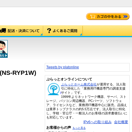
Tweets by platonline
S-RYP1W)
ぷらっとオンラインについて
ぷらっとホーム株式会社
が運用する、法人取
引に特化した「業務用IT機器専門の調達支援
サイト」です。
1999年よりネットワーク機器、サーバ、スト
レージ、パソコン周辺機器、PCパーツ、ソフトウェ
ア、ライセンスなど、業務用IT機器中心に販売。品揃え
は業界トップクラスの約5.5万点です。法人取引に特化
し、学校・官公庁・一般法人のお客様の請求書後払いに
も対応しています。
IPv6への取り組み
会社概要
お客様からの声
もっと見る