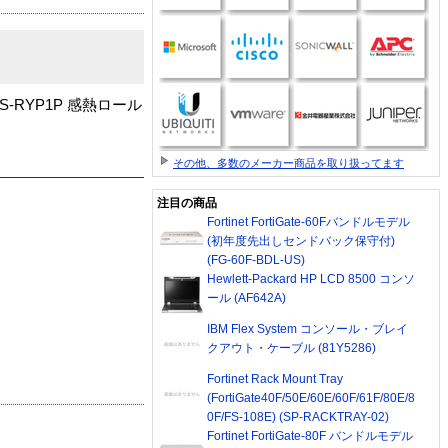
RYP1P 感熱ロール
その他、多数のメーカー商品を取り扱ってます
注目の商品
Fortinet FortiGate-60Fバンドルモデル
(初年度先出しセンドバック保守付)
(FG-60F-BDL-US)
Hewlett-Packard HP LCD 8500 コンソ
ール (AF642A)
IBM Flex System コンソール・ブレイ
クアウト・ケーブル (81Y5286)
Fortinet Rack Mount Tray
(FortiGate40F/50E/60E/60F/61F/80E/8
0F/FS-108E) (SP-RACKTRAY-02)
Fortinet FortiGate-80F バンドルモデル