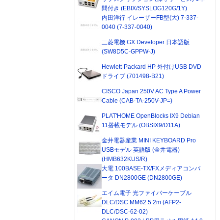
間付き (EBIX/SYSLOG120G/1Y)
内田洋行 イレーザーFB型(大) 7-337-
0040 (7-337-0040)
三菱電機 GX Developer 日本語版
(SW8D5C-GPPW-J)
Hewlett-Packard HP 外付けUSB DVD
ドライブ (701498-B21)
CISCO Japan 250V AC Type A Power
Cable (CAB-TA-250V-JP=)
PLAT'HOME OpenBlocks IX9 Debian
11搭載モデル (OBSIX9/D11A)
金井電器産業 MINI KEYBOARD Pro
USBモデル 英語版 (金井電器)
(HMB632KUS/R)
大電 100BASE-TX/FXメディアコンバ
ータ DN2800GE (DN2800GE)
エイム電子 光ファイバーケーブル
DLC/DSC MM62.5 2m (AFP2-
DLC/DSC-62-02)