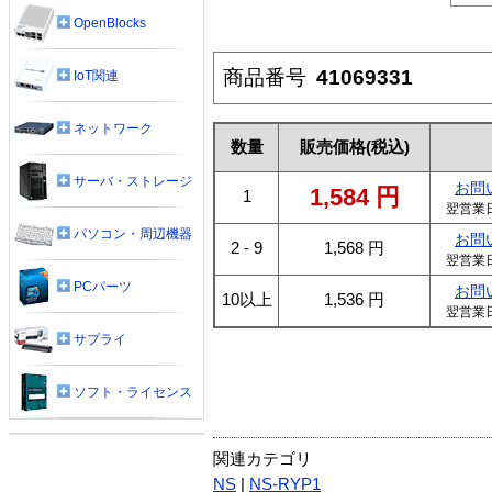
OpenBlocks
商品番号
41069331
IoT関連
ネットワーク
数量
販売価格
(税込)
サーバ・ストレージ
お問
1,584
円
1
翌営業
パソコン・周辺機器
お問
2 - 9
1,568
円
翌営業
PCパーツ
お問
10以上
1,536
円
翌営業
サプライ
ソフト・ライセンス
関連カテゴリ
NS
|
NS-RYP1