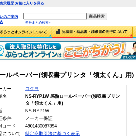
表示履歴
お気に入りを見る
払いのご案内
内
型番まとめ検索»
ロールペーパー(領収書プリンタ「領太くん」用) (N
ーカー
コクヨ
品名
NS-RYP1W 感熱ロールペーパー(領収書プリン
タ「領太くん」用)
番
NS-RYP1W
証条件
メーカー保証
ANコード
4901480087894
品について
特定商取引法に基づく表示