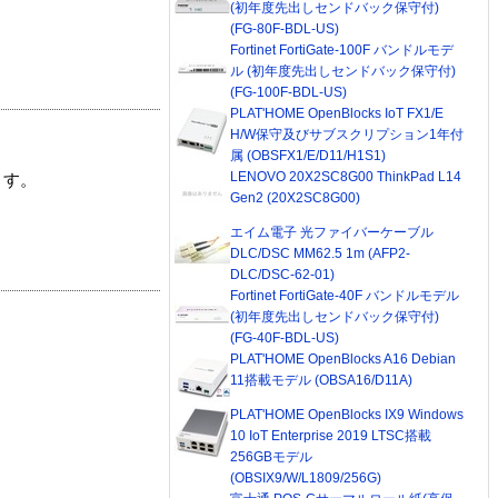
(初年度先出しセンドバック保守付)
(FG-80F-BDL-US)
Fortinet FortiGate-100F バンドルモデ
ル (初年度先出しセンドバック保守付)
(FG-100F-BDL-US)
PLAT'HOME OpenBlocks IoT FX1/E
H/W保守及びサブスクリプション1年付
属 (OBSFX1/E/D11/H1S1)
LENOVO 20X2SC8G00 ThinkPad L14
ます。
Gen2 (20X2SC8G00)
エイム電子 光ファイバーケーブル
DLC/DSC MM62.5 1m (AFP2-
DLC/DSC-62-01)
Fortinet FortiGate-40F バンドルモデル
(初年度先出しセンドバック保守付)
(FG-40F-BDL-US)
PLAT'HOME OpenBlocks A16 Debian
11搭載モデル (OBSA16/D11A)
PLAT'HOME OpenBlocks IX9 Windows
10 IoT Enterprise 2019 LTSC搭載
256GBモデル
(OBSIX9/W/L1809/256G)