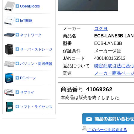
OpenBlocks
IoT関連
メーカー
コクヨ
ネットワーク
商品名
ECB-LANE3B 
型番
ECB-LANE3B
サーバ・ストレージ
保証条件
メーカー保証
JANコード
4901480153513
パソコン・周辺機器
返品について
特定商取引法に基
関連
メーカー商品ペー
PCパーツ
商品番号
41069262
サプライ
本商品は販売を終了しました
ソフト・ライセンス
このページを印刷する