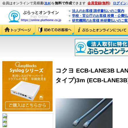
会員はオンラインで見積書(
)を
無料で作成
できます
会員登録(無料)
ログイン
見本
法人のお客様 請求書払いのご案内
学校・官公庁のお客様 校費・公費
研究機関のお客様 科研費払いのご案
コクヨ ECB-LANE3B 
タイプ)3m (ECB-LANE3B