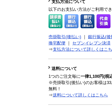
支払方法について
以下のお支払い方法がご利用で
売掛取引(後払い)
｜
銀行振込(後
換宅配便
｜
セブンイレブン決済
⇒
支払方法について詳しくはこ
送料について
1つのご注文毎に
一律1,100円(税
※売掛取引(後払い)のお客様は33
無料！
⇒
送料について詳しくはこちら