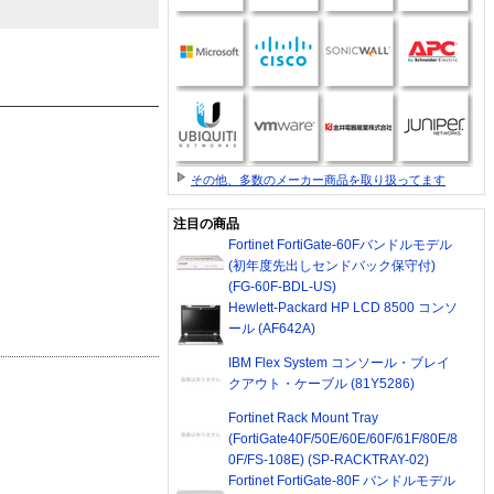
その他、多数のメーカー商品を取り扱ってます
注目の商品
Fortinet FortiGate-60Fバンドルモデル
(初年度先出しセンドバック保守付)
(FG-60F-BDL-US)
Hewlett-Packard HP LCD 8500 コンソ
ール (AF642A)
IBM Flex System コンソール・ブレイ
クアウト・ケーブル (81Y5286)
Fortinet Rack Mount Tray
(FortiGate40F/50E/60E/60F/61F/80E/8
0F/FS-108E) (SP-RACKTRAY-02)
Fortinet FortiGate-80F バンドルモデル