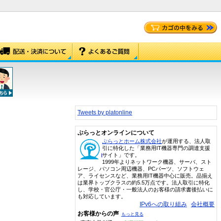
Tweets by platonline
ぷらっとオンラインについて
ぷらっとホーム株式会社
が運用する、法人取
引に特化した「業務用IT機器専門の調達支援
サイト」です。
1999年よりネットワーク機器、サーバ、スト
レージ、パソコン周辺機器、PCパーツ、ソフトウェ
ア、ライセンスなど、業務用IT機器中心に販売。品揃え
は業界トップクラスの約5.5万点です。法人取引に特化
し、学校・官公庁・一般法人のお客様の請求書後払いに
も対応しています。
IPv6への取り組み
会社概要
お客様からの声
もっと見る