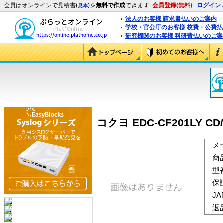
会員はオンラインで見積書(
)を
無料で作成
できます
会員登録(無料)
ログイン
見本
法人のお客様 請求書払いのご案内
学校・官公庁のお客様 校費・公費
研究機関のお客様 科研費払いのご案
コクヨ EDC-CF201LY C
メ
商
型
保
J
返