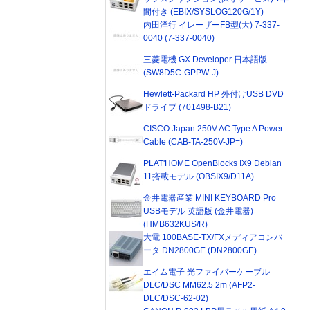
間付き (EBIX/SYSLOG120G/1Y)
内田洋行 イレーザーFB型(大) 7-337-
0040 (7-337-0040)
三菱電機 GX Developer 日本語版
(SW8D5C-GPPW-J)
Hewlett-Packard HP 外付けUSB DVD
ドライブ (701498-B21)
CISCO Japan 250V AC Type A Power
Cable (CAB-TA-250V-JP=)
PLAT'HOME OpenBlocks IX9 Debian
11搭載モデル (OBSIX9/D11A)
金井電器産業 MINI KEYBOARD Pro
USBモデル 英語版 (金井電器)
(HMB632KUS/R)
大電 100BASE-TX/FXメディアコンバ
ータ DN2800GE (DN2800GE)
エイム電子 光ファイバーケーブル
DLC/DSC MM62.5 2m (AFP2-
DLC/DSC-62-02)