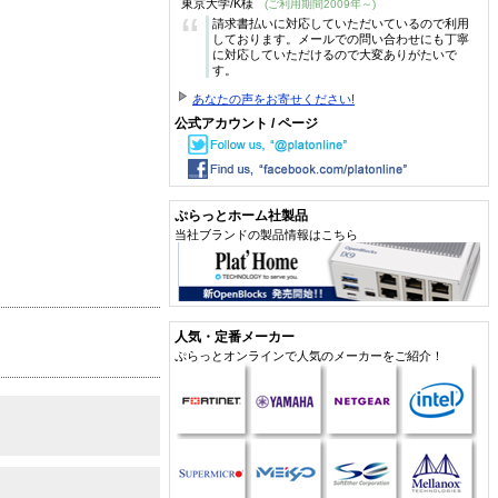
東京大学/K様
(ご利用期間2009年～)
“
請求書払いに対応していただいているので利用
しております。メールでの問い合わせにも丁寧
に対応していただけるので大変ありがたいで
す。
あなたの声をお寄せください!
公式アカウント / ページ
ぷらっとホーム社製品
当社ブランドの製品情報はこちら
人気・定番メーカー
ぷらっとオンラインで人気のメーカーをご紹介！