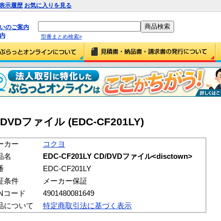
表示履歴
お気に入りを見る
払いのご案内
内
型番まとめ検索»
D/DVDファイル
(EDC-CF201LY)
ーカー
コクヨ
品名
EDC-CF201LY CD/DVDファイル<disctown>
番
EDC-CF201LY
証条件
メーカー保証
ANコード
4901480081649
品について
特定商取引法に基づく表示