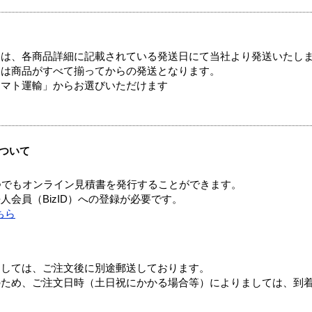
ては、各商品詳細に記載されている発送日にて当社より発送いたし
送は商品がすべて揃ってからの発送となります。
ヤマト運輸」からお選びいただけます
ついて
つでもオンライン見積書を発行することができます。
会員（BizID）への登録が必要です。
ちら
ましては、ご注文後に別途郵送しております。
のため、ご注文日時（土日祝にかかる場合等）によりましては、到