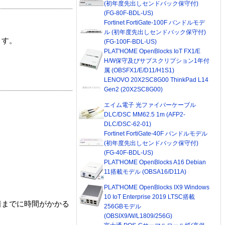
(初年度先出しセンドバック保守付)
(FG-80F-BDL-US)
Fortinet FortiGate-100F バンドルモデ
ル (初年度先出しセンドバック保守付)
ます。
(FG-100F-BDL-US)
PLAT'HOME OpenBlocks IoT FX1/E
H/W保守及びサブスクリプション1年付
属 (OBSFX1/E/D11/H1S1)
LENOVO 20X2SC8G00 ThinkPad L14
Gen2 (20X2SC8G00)
エイム電子 光ファイバーケーブル
DLC/DSC MM62.5 1m (AFP2-
DLC/DSC-62-01)
Fortinet FortiGate-40F バンドルモデル
(初年度先出しセンドバック保守付)
(FG-40F-BDL-US)
PLAT'HOME OpenBlocks A16 Debian
11搭載モデル (OBSA16/D11A)
PLAT'HOME OpenBlocks IX9 Windows
10 IoT Enterprise 2019 LTSC搭載
着までに時間がかかる
256GBモデル
(OBSIX9/W/L1809/256G)