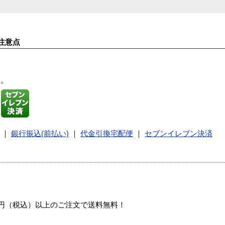
注意点
す。
｜
銀行振込(前払い)
｜
代金引換宅配便
｜
セブンイレブン決済
00円（税込）以上のご注文で送料無料！