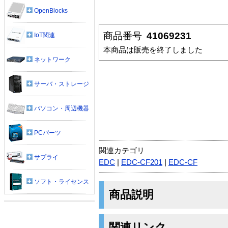
OpenBlocks
商品番号
41069231
IoT関連
本商品は販売を終了しました
ネットワーク
サーバ・ストレージ
パソコン・周辺機器
PCパーツ
関連カテゴリ
サプライ
EDC
|
EDC-CF201
|
EDC-CF
ソフト・ライセンス
商品説明
関連リンク