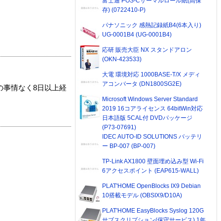
富士通 POS-Cサーマルロール紙(高保
存) (0722410-P)
パナソニック 感熱記録紙B4(6本入り)
UG-0001B4 (UG-0001B4)
応研 販売大臣 NX スタンドアロン
(OKN-423533)
大電 環境対応 1000BASE-T/X メディ
アコンバータ (DN1800SG2E)
の事情なく8日以上経
Microsoft Windows Server Standard
2019 16コアライセンス 64bitWin対応
日本語版 5CAL付 DVDパッケージ
(P73-07691)
IDEC AUTO-ID SOLUTIONS バッテリ
ー BP-007 (BP-007)
TP-Link AX1800 壁面埋め込み型 Wi-Fi
6アクセスポイント (EAP615-WALL)
PLAT'HOME OpenBlocks IX9 Debian
10搭載モデル (OBSIX9/D10A)
PLAT'HOME EasyBlocks Syslog 120G
サブスクリプション(保守サービス) 1年