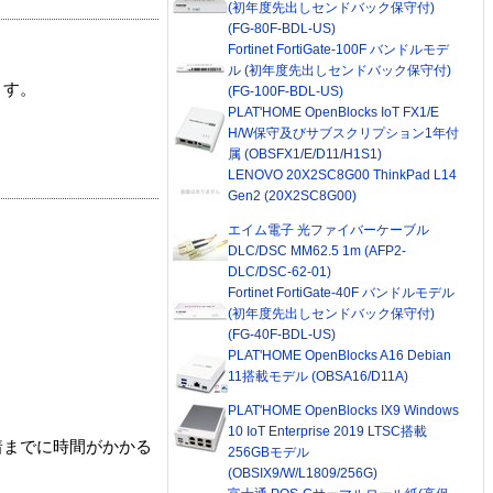
(初年度先出しセンドバック保守付)
(FG-80F-BDL-US)
Fortinet FortiGate-100F バンドルモデ
ル (初年度先出しセンドバック保守付)
ます。
(FG-100F-BDL-US)
PLAT'HOME OpenBlocks IoT FX1/E
H/W保守及びサブスクリプション1年付
属 (OBSFX1/E/D11/H1S1)
LENOVO 20X2SC8G00 ThinkPad L14
Gen2 (20X2SC8G00)
エイム電子 光ファイバーケーブル
DLC/DSC MM62.5 1m (AFP2-
DLC/DSC-62-01)
Fortinet FortiGate-40F バンドルモデル
(初年度先出しセンドバック保守付)
(FG-40F-BDL-US)
PLAT'HOME OpenBlocks A16 Debian
11搭載モデル (OBSA16/D11A)
PLAT'HOME OpenBlocks IX9 Windows
10 IoT Enterprise 2019 LTSC搭載
着までに時間がかかる
256GBモデル
(OBSIX9/W/L1809/256G)