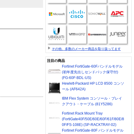
その他、多数のメーカー商品を取り扱ってます
注目の商品
Fortinet FortiGate-60Fバンドルモデル
(初年度先出しセンドバック保守付)
(FG-60F-BDL-US)
Hewlett-Packard HP LCD 8500 コンソ
ール (AF642A)
IBM Flex System コンソール・ブレイ
クアウト・ケーブル (81Y5286)
Fortinet Rack Mount Tray
(FortiGate40F/50E/60E/60F/61F/80E/8
0F/FS-108E) (SP-RACKTRAY-02)
Fortinet FortiGate-80F バンドルモデル