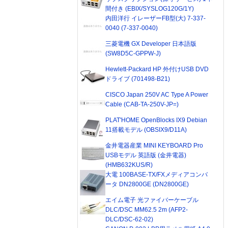
間付き (EBIX/SYSLOG120G/1Y)
内田洋行 イレーザーFB型(大) 7-337-
0040 (7-337-0040)
三菱電機 GX Developer 日本語版
(SW8D5C-GPPW-J)
Hewlett-Packard HP 外付けUSB DVD
ドライブ (701498-B21)
CISCO Japan 250V AC Type A Power
Cable (CAB-TA-250V-JP=)
PLAT'HOME OpenBlocks IX9 Debian
11搭載モデル (OBSIX9/D11A)
金井電器産業 MINI KEYBOARD Pro
USBモデル 英語版 (金井電器)
(HMB632KUS/R)
大電 100BASE-TX/FXメディアコンバ
ータ DN2800GE (DN2800GE)
エイム電子 光ファイバーケーブル
DLC/DSC MM62.5 2m (AFP2-
DLC/DSC-62-02)