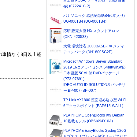
富士通 POS-Cサーマルロール紙(高保
存) (0722410-P)
パナソニック 感熱記録紙B4(6本入り)
UG-0001B4 (UG-0001B4)
応研 販売大臣 NX スタンドアロン
(OKN-423533)
大電 環境対応 1000BASE-T/X メディ
アコンバータ (DN1800SG2E)
の事情なく8日以上経
Microsoft Windows Server Standard
2019 16コアライセンス 64bitWin対応
日本語版 5CAL付 DVDパッケージ
(P73-07691)
IDEC AUTO-ID SOLUTIONS バッテリ
ー BP-007 (BP-007)
TP-Link AX1800 壁面埋め込み型 Wi-Fi
6アクセスポイント (EAP615-WALL)
PLAT'HOME OpenBlocks IX9 Debian
10搭載モデル (OBSIX9/D10A)
PLAT'HOME EasyBlocks Syslog 120G
サブスクリプション(保守サービス) 1年