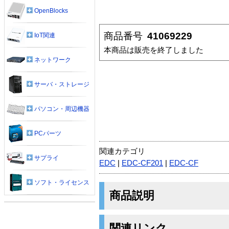
OpenBlocks
商品番号
41069229
IoT関連
本商品は販売を終了しました
ネットワーク
サーバ・ストレージ
パソコン・周辺機器
PCパーツ
関連カテゴリ
サプライ
EDC
|
EDC-CF201
|
EDC-CF
ソフト・ライセンス
商品説明
関連リンク