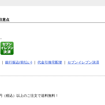
注意点
す。
｜
銀行振込(前払い)
｜
代金引換宅配便
｜
セブンイレブン決済
00円（税込）以上のご注文で送料無料！