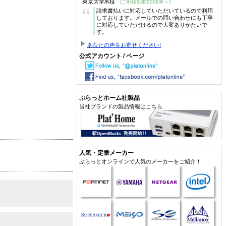
東京大学/K様
(ご利用期間2009年～)
“
請求書払いに対応していただいているので利用
しております。メールでの問い合わせにも丁寧
に対応していただけるので大変ありがたいで
す。
あなたの声をお寄せください!
公式アカウント / ページ
ぷらっとホーム社製品
当社ブランドの製品情報はこちら
人気・定番メーカー
ぷらっとオンラインで人気のメーカーをご紹介！