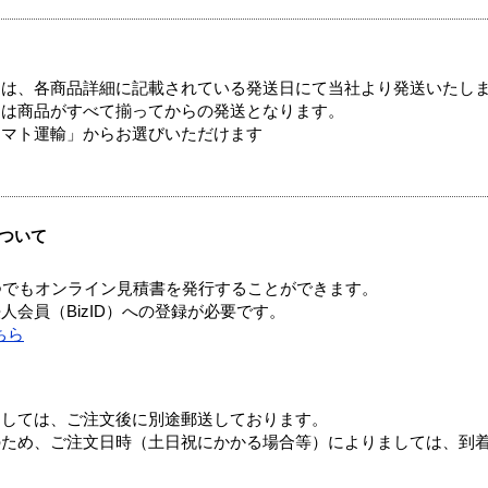
ては、各商品詳細に記載されている発送日にて当社より発送いたし
送は商品がすべて揃ってからの発送となります。
ヤマト運輸」からお選びいただけます
ついて
つでもオンライン見積書を発行することができます。
会員（BizID）への登録が必要です。
ちら
ましては、ご注文後に別途郵送しております。
のため、ご注文日時（土日祝にかかる場合等）によりましては、到