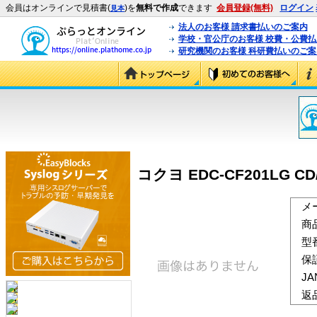
会員はオンラインで見積書(
)を
無料で作成
できます
会員登録(無料)
ログイン
見本
法人のお客様 請求書払いのご案内
学校・官公庁のお客様 校費・公費
研究機関のお客様 科研費払いのご案
コクヨ EDC-CF201LG 
メ
商
型
保
J
返