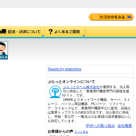
Tweets by platonline
ぷらっとオンラインについて
ぷらっとホーム株式会社
が運用する、法人取
引に特化した「業務用IT機器専門の調達支援
サイト」です。
1999年よりネットワーク機器、サーバ、スト
レージ、パソコン周辺機器、PCパーツ、ソフトウェ
ア、ライセンスなど、業務用IT機器中心に販売。品揃え
は業界トップクラスの約5.5万点です。法人取引に特化
し、学校・官公庁・一般法人のお客様の請求書後払いに
も対応しています。
IPv6への取り組み
会社概要
お客様からの声
もっと見る