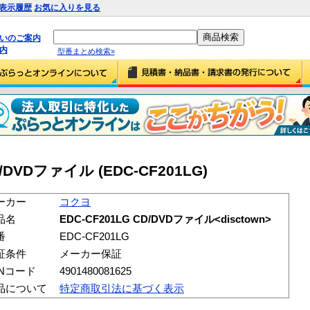
表示履歴
お気に入りを見る
払いのご案内
内
型番まとめ検索»
CD/DVDファイル
(EDC-CF201LG)
ーカー
コクヨ
品名
EDC-CF201LG CD/DVDファイル<disctown>
番
EDC-CF201LG
証条件
メーカー保証
ANコード
4901480081625
品について
特定商取引法に基づく表示