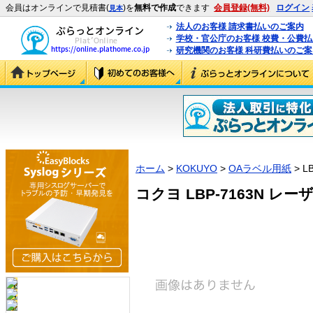
会員はオンラインで見積書(
)を
無料で作成
できます
会員登録(無料)
ログイン
見本
法人のお客様 請求書払いのご案内
学校・官公庁のお客様 校費・公費
研究機関のお客様 科研費払いのご案
ホーム
>
KOKUYO
>
OAラベル用紙
> L
コクヨ LBP-7163N レーザー